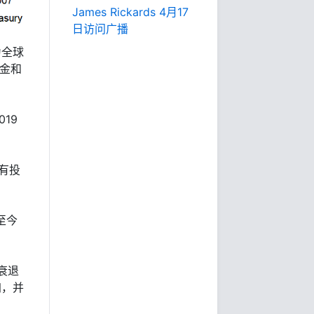
James Rickards 4月17
日访问广播
为全球
铂金和
19
没有投
至今
衰退
加，并