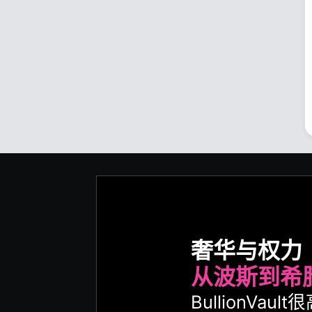
奢华与权力
从波斯到希
BullionVa