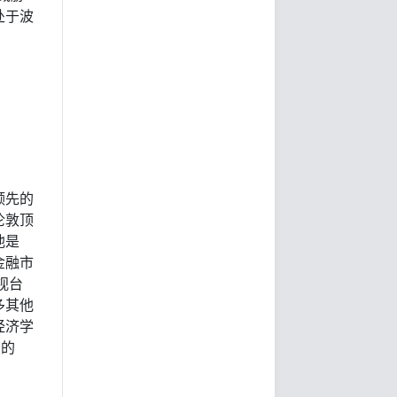
处于波
球领先的
伦敦顶
他是
金融市
视台
多其他
经济学
利的