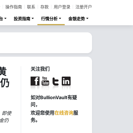
计
操作指南
联系
存款
用户登录
注册开户
台
投资指南
行情分析
金银走势
黄
关注我们
资仍
如对BullionVault有疑
问，
欢迎您使用
在线咨询
服
，即使
务。
金仍