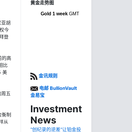
黄金走势图
Gold 1 week
GMT
尼亚胡
权今
拜登
前的高
相比
 美
金讯规则
电邮 BullionVault
的周五
金易宝
Investment
金衡制
News
同样从
"创纪录的逆差"让铂金投