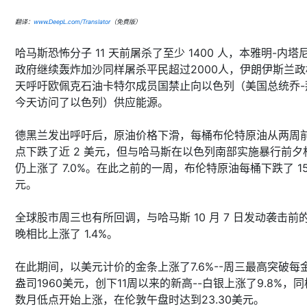
翻译：
www.DeepL.com/Translator
（免费版）
哈马斯恐怖分子 11 天前屠杀了至少 1400 人，本雅明-内塔
政府继续轰炸加沙同样屠杀平民超过2000人，伊朗伊斯兰政
天呼吁欧佩克石油卡特尔成员国禁止向以色列（美国总统乔-
今天访问了以色列）供应能源。
德黑兰发出呼吁后，原油价格下滑，每桶布伦特原油从两周
点下跌了近 2 美元，但与哈马斯在以色列南部实施暴行前夕
仍上涨了 7.0%。在此之前的一周，布伦特原油每桶下跌了 15
元。
全球股市周三也有所回调，与哈马斯 10 月 7 日发动袭击前
晚相比上涨了 1.4%。
在此期间，以美元计价的金条上涨了7.6%--周三最高突破每
盎司1960美元，创下11周以来的新高--白银上涨了9.8%，
数月低点开始上涨，在伦敦午盘时达到23.30美元。