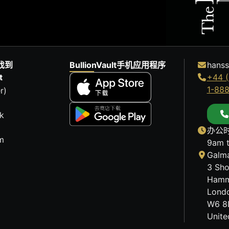
找到
BullionVault手机应用程序
hanss
t
+44 (
1-88
r)
k
办公时
m
9am 
Galma
3 Sho
Hamm
Lond
W6 8
Unit