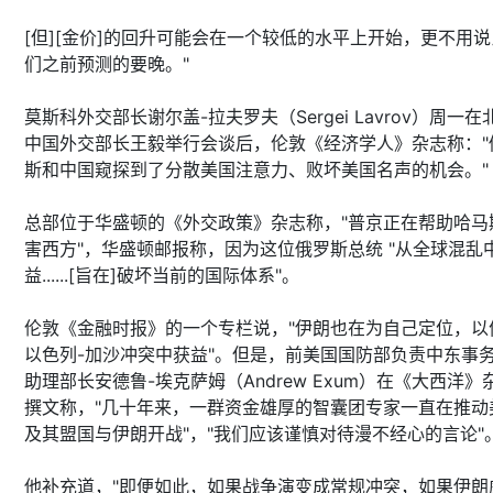
[但][金价]的回升可能会在一个较低的水平上开始，更不用
们之前预测的要晚。"
莫斯科外交部长谢尔盖-拉夫罗夫（Sergei Lavrov）周一在
中国外交部长王毅举行会谈后，伦敦《经济学人》杂志称："
斯和中国窥探到了分散美国注意力、败坏美国名声的机会。"
总部位于华盛顿的《外交政策》杂志称，"普京正在帮助哈马
害西方"，华盛顿邮报称，因为这位俄罗斯总统 "从全球混乱
益......[旨在]破坏当前的国际体系"。
伦敦《金融时报》的一个专栏说，"伊朗也在为自己定位，以
以色列-加沙冲突中获益"。但是，前美国国防部负责中东事
助理部长安德鲁-埃克萨姆（Andrew Exum）在《大西洋》
撰文称，"几十年来，一群资金雄厚的智囊团专家一直在推动
及其盟国与伊朗开战"，"我们应该谨慎对待漫不经心的言论"
他补充道，"即便如此，如果战争演变成常规冲突，如果伊朗