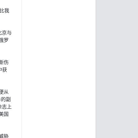
说比我
北京与
俄罗
斯伤
中获
便从
务的副
杂志上
美国
。
威胁