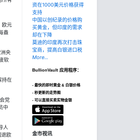
资在1000美元价格获得
支持
中国以创纪录的价格购
，欧元
买黄金，但印度的需求
每盎
却在下降
莫迪的印度再次打击珠
宝商，提高白银进口税
欧洲央
More...
疲软
BullionVault
应用程序：
保持在
-
最快的即时黄金 & 白银价格
- 秒更新的走势图
会党
- 可以直接买卖实物金银
员中
。
导人
金市视讯
国退欧