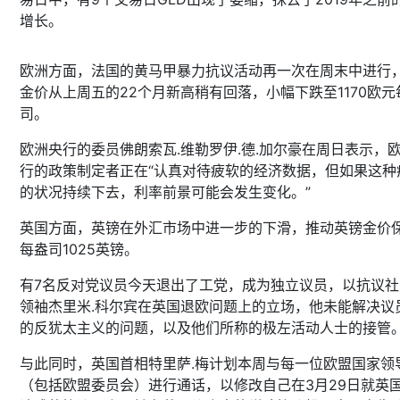
增长。
欧洲方面，法国的黄马甲暴力抗议活动再一次在周末中进行
金价从上周五的22个月新高稍有回落，小幅下跌至1170欧元
司。
欧洲央行的委员佛朗索瓦.维勒罗伊.德.加尔豪在周日表示，
行的政策制定者正在“认真对待疲软的经济数据，但如果这种
的状况持续下去，利率前景可能会发生变化。”
英国方面，英镑在外汇市场中进一步的下滑，推动英镑金价
每盎司1025英镑。
有7名反对党议员今天退出了工党，成为独立议员，以抗议社
领袖杰里米.科尔宾在英国退欧问题上的立场，他未能解决议
的反犹太主义的问题，以及他们所称的极左活动人士的接管
与此同时，英国首相特里萨.梅计划本周与每一位欧盟国家领
（包括欧盟委员会）进行通话，以修改自己在3月29日就英