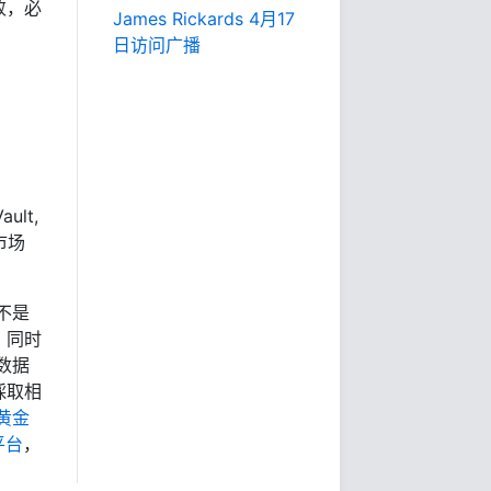
败，必
James Rickards 4月17
日访问广播
ult,
市场
不是
，同时
数据
採取相
黄金
平台
，