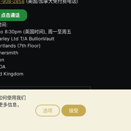
8-908-2858
(美国/加拿大免付费电话)
点击通话
间:
to 8:30pm (英国时间), 周一至周五
rley Ltd T/A BullionVault
rtlands (7th Floor)
ersmith
on
DA
ed Kingdom
其任何通讯中的任何内容均不构成投资建议。您
者如何使用我们
更多信息，
选项
接受
lt Ltd © 2026