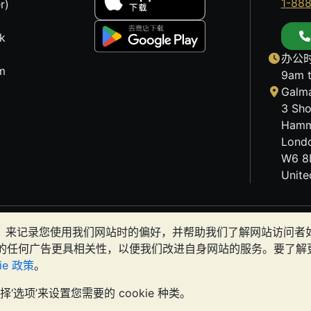
1-88
r)
k
办公时
m
9am 
Galma
3 Sho
Hamm
Lond
W6 8
Unit
历史趋势不能保证未来的价格走势。BullionVault 网站及
okies）来记录您使用我们网站时的偏好，并帮助我们了解网站访问
有金条是否适合您。
的任何广告更具相关性，以便我们改进自身网站的服务。要了解
kie 政策
。
t 名义开展业务，在英格兰和威尔士注册，注册号为 4943684
BullionVau
择‘选项’来设置您需要的 cookie 种类。