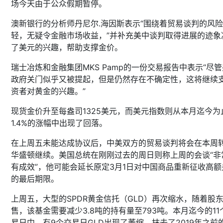
场今天由于公众假期暂停。
澳新银行的分析师丹尼尔.海因斯表示“围绕着贸易谈判的风
轻，无疑令金融市场收益，”并补充美中谈判取得进展的迹象
了美元的兴趣，帮助支撑金价。
瑞士冶炼和金融集团MKS Pamp的一份交易报告中表示“尽
政府关门似乎又被提起，但是仍然存在不确定性，这将继续
资者对黄金的兴趣。”
现货金价升至每盎司1325美元，而美元指数则从本月迄今为
1.4%的涨幅中出现了回落。
在上周五未能达成协议后，中美双方的贸易谈判将会在本周
华盛顿继续。美国总统在刚刚过去的周日则称上周的会谈“非
有成效”，他可能会延长原定3月1日对中国商品重新征收高额
的最后期限。
上周五，大型的SPDR黄金信托（GLD）再次缩水，随着股
售，该基金需要减少3.8吨的持有量至793吨。本月迄今的11
易日中，有9个交易日GLD出现了萎缩，抹去了2019年之前