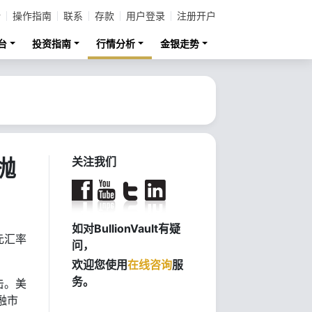
计
操作指南
联系
存款
用户登录
注册开户
台
投资指南
行情分析
金银走势
抛
关注我们
如对BullionVault有疑
元汇率
问，
欢迎您使用
在线咨询
服
务。
击。美
融市