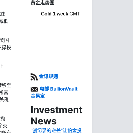
黄金走势图
险减
Gold 1 week
GMT
减低
管美国
支撑投
止
金讯规则
转移至
电邮 BullionVault
常富
金易宝
关税
Investment
News
东抛
个交
"创纪录的逆差"让铂金投
的所有