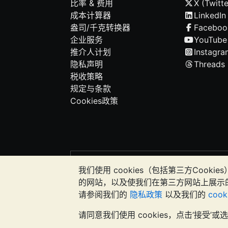
比率 & 费用
X (Twitte
成本计算器
LinkedIn
盎司/千克转换器
Faceboo
企业服务
YouTube
推介人计划
Instagra
隐私声明
Threads
税收策略
规定与条款
Cookies政策
请注意:
贵金属的价值可能下跌也可能上涨。
我们使用 cookies（包括第三方Co
应该考虑寻求专业建议，以确定投资并持
的网站，以及使我们在第三方网站上展示
请参阅我们的
隐私政策
以及我们的
coo
Galmarley Ltd，以 BullionVaul
请同意我们使用 cookies，点击‘接受’或选