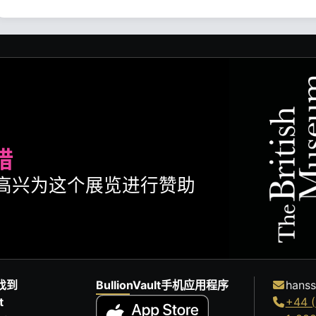
腊
ult很高兴为这个展览进行赞助
找到
BullionVault手机应用程序
hanss
t
+44 (