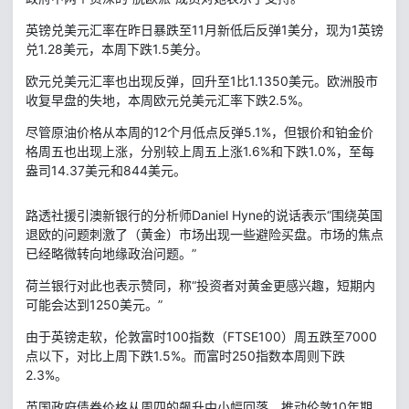
英镑兑美元汇率在昨日暴跌至11月新低后反弹1美分，现为1英镑
兑1.28美元，本周下跌1.5美分。
欧元兑美元汇率也出现反弹，回升至1比1.1350美元。欧洲股市
收复早盘的失地，本周欧元兑美元汇率下跌2.5%。
尽管原油价格从本周的12个月低点反弹5.1%，但银价和铂金价
格周五也出现上涨，分别较上周五上涨1.6%和下跌1.0%，至每
盎司14.37美元和844美元。
路透社援引澳新银行的分析师Daniel Hyne的说话表示“围绕英国
退欧的问题刺激了（黄金）市场出现一些避险买盘。市场的焦点
已经略微转向地缘政治问题。”
荷兰银行对此也表示赞同，称“投资者对黄金更感兴趣，短期内
可能会达到1250美元。”
由于英镑走软，伦敦富时100指数（FTSE100）周五跌至7000
点以下，对比上周下跌1.5%。而富时250指数本周则下跌
2.3%。
英国政府债券价格从周四的飙升中小幅回落，推动伦敦10年期