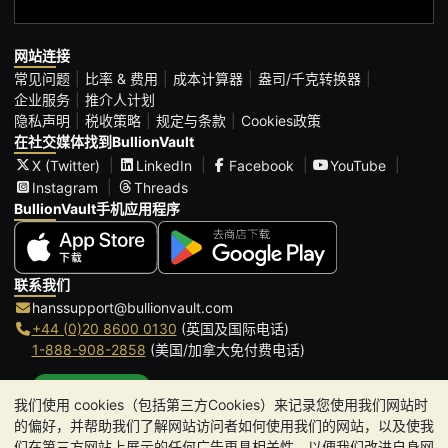
网站连接
常见问题
比率 & 费用
成本计算器
盎司/千克转换器
企业服务
推介人计划
隐私声明
税收策略
规定与条款
Cookies政策
在社交媒体找到BullionVault
X (Twitter)
LinkedIn
Facebook
YouTube
Instagram
Threads
BullionVault手机应用程序
联系我们
hanssupport@bullionvault.com
+44 (0)20 8600 0130
(英国及国际电话)
1-888-908-2858
(美国/加拿大免付费电话)
点击通话
我们使用 cookies（包括第三方Cookies）来记录您使用我们网站时
办公时间:
的偏好，并帮助我们了解网站访问者如何使用我们的网站，以及使我
9am to 8:30pm (英国时间), 周一至周五
们在第三方网站上展示的任何广告更具相关性，以便我们改进自身网