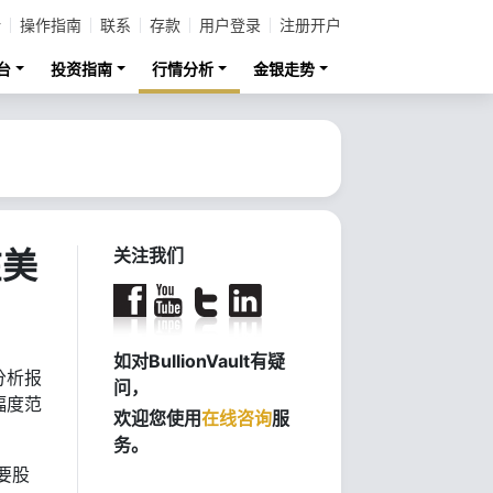
计
操作指南
联系
存款
用户登录
注册开户
台
投资指南
行情分析
金银走势
在美
关注我们
如对BullionVault有疑
分析报
问，
幅度范
欢迎您使用
在线咨询
服
务。
要股