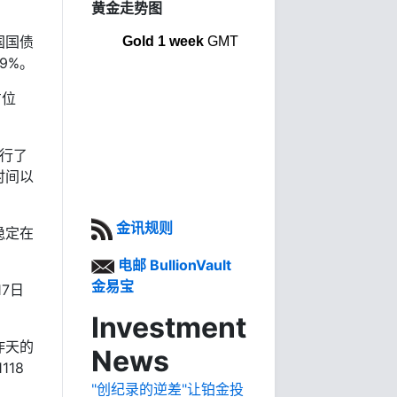
黄金走势图
国国债
Gold 1 week
GMT
9%。
方位
进行了
时间以
金讯规则
稳定在
电邮 BullionVault
金易宝
17日
Investment
昨天的
News
18
"创纪录的逆差"让铂金投