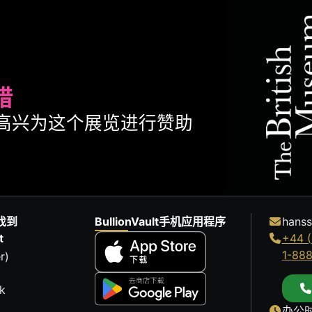
腊
ult很高兴为这个展览进行赞助
找到
BullionVault手机应用程序
hanss
t
+44 (
1-88
r)
k
办公时