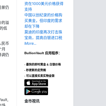
资在1000美元价格获得
前景仍
支持
中国以创纪录的价格购
买黄金，但印度的需求
价的溢
却在下降
的低
莫迪的印度再次打击珠
宝商，提高白银进口税
人民币
More...
个月
BullionVault
应用程序：
基调仍
-
最快的即时黄金 & 白银价格
- 秒更新的走势图
- 可以直接买卖实物金银
ult,
金市视讯
市场