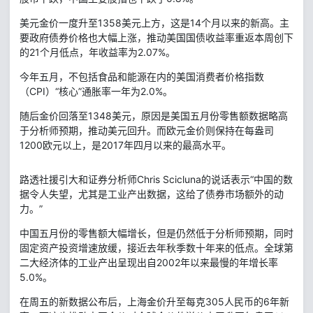
美元金价一度升至1358美元上方，这是14个月以来的新高。主
要政府债券价格也大幅上涨，推动美国国债收益率重返本周创下
的21个月低点，年收益率为2.07%。
今年五月，不包括食品和能源在内的美国消费者价格指数
（CPI）“核心”通胀率一年为2.0%。
随后金价回落至1348美元，原因是美国五月份零售额数据略高
于分析师预期，推动美元回升。而欧元金价则保持在每盎司
1200欧元以上，是2017年四月以来的最高水平。
路透社援引大和证券分析师Chris Scicluna的说话表示“中国的数
据令人失望，尤其是工业产出数据，这给了债券市场额外的动
力。”
中国五月份的零售额大幅增长，但是仍然低于分析师预期，同时
固定资产投资增速放缓，接近去年秋季数十年来的低点。全球第
二大经济体的工业产出呈现出自2002年以来最慢的年增长率
5.0%。
在周五的新数据公布后，上海金价升至每克305人民币的6年新