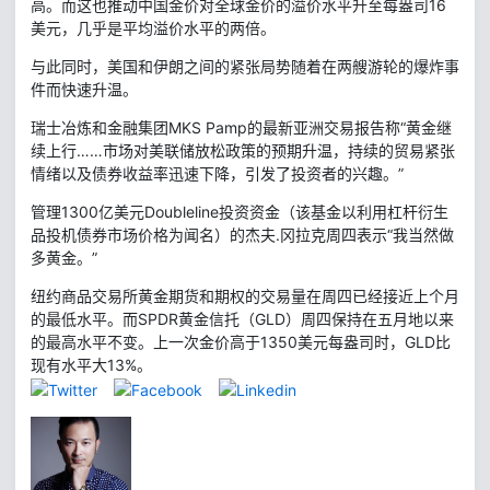
高。而这也推动中国金价对全球金价的溢价水平升至每盎司16
美元，几乎是平均溢价水平的两倍。
与此同时，美国和伊朗之间的紧张局势随着在两艘游轮的爆炸事
件而快速升温。
瑞士冶炼和金融集团MKS Pamp的最新亚洲交易报告称“黄金继
续上行……市场对美联储放松政策的预期升温，持续的贸易紧张
情绪以及债券收益率迅速下降，引发了投资者的兴趣。”
管理1300亿美元Doubleline投资资金（该基金以利用杠杆衍生
品投机债券市场价格为闻名）的杰夫.冈拉克周四表示“我当然做
多黄金。”
纽约商品交易所黄金期货和期权的交易量在周四已经接近上个月
的最低水平。而SPDR黄金信托（GLD）周四保持在五月地以来
的最高水平不变。上一次金价高于1350美元每盎司时，GLD比
现有水平大13%。