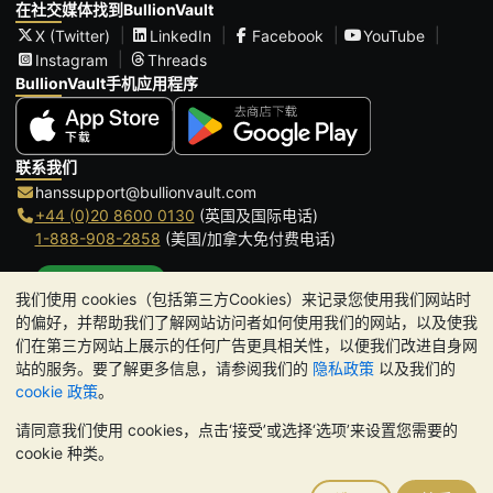
在社交媒体找到BullionVault
X (Twitter)
LinkedIn
Facebook
YouTube
Instagram
Threads
BullionVault手机应用程序
联系我们
hanssupport@bullionvault.com
+44 (0)20 8600 0130
(英国及国际电话)
1-888-908-2858
(美国/加拿大免付费电话)
点击通话
我们使用 cookies（包括第三方Cookies）来记录您使用我们网站时
办公时间:
的偏好，并帮助我们了解网站访问者如何使用我们的网站，以及使我
9am to 8:30pm (英国时间), 周一至周五
们在第三方网站上展示的任何广告更具相关性，以便我们改进自身网
Galmarley Ltd T/A BullionVault
站的服务。要了解更多信息，请参阅我们的
隐私政策
以及我们的
3 Shortlands (7th Floor)
cookie 政策
。
Hammersmith
请同意我们使用 cookies，点击‘接受’或选择‘选项’来设置您需要的
London
cookie 种类。
W6 8DA
United Kingdom