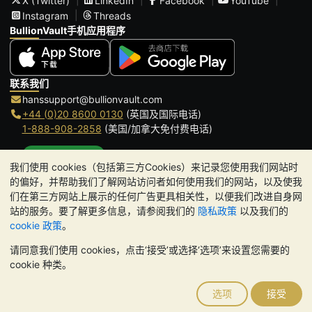
X (Twitter)
LinkedIn
Facebook
YouTube
Instagram
Threads
BullionVault手机应用程序
联系我们
hanssupport@bullionvault.com
+44 (0)20 8600 0130
(英国及国际电话)
1-888-908-2858
(美国/加拿大免付费电话)
点击通话
我们使用 cookies（包括第三方Cookies）来记录您使用我们网站时
办公时间:
的偏好，并帮助我们了解网站访问者如何使用我们的网站，以及使我
9am to 8:30pm (英国时间), 周一至周五
们在第三方网站上展示的任何广告更具相关性，以便我们改进自身网
Galmarley Ltd T/A BullionVault
站的服务。要了解更多信息，请参阅我们的
隐私政策
以及我们的
3 Shortlands (7th Floor)
cookie 政策
。
Hammersmith
请同意我们使用 cookies，点击‘接受’或选择‘选项’来设置您需要的
London
cookie 种类。
W6 8DA
United Kingdom
选项
接受
请注意:
贵金属的价值可能下跌也可能上涨。历史趋势不能保证未来
的价格走势。BullionVault 网站及其任何通讯中的任何内容均不构成