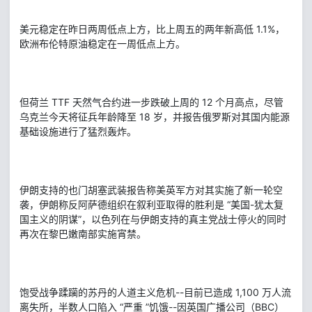
美元稳定在昨日两周低点上方，比上周五的两年新高低 1.1%，
欧洲布伦特原油稳定在一周低点上方。
但荷兰 TTF 天然气合约进一步跌破上周的 12 个月高点，尽管
乌克兰今天将征兵年龄降至 18 岁，并报告俄罗斯对其国内能源
基础设施进行了猛烈轰炸。
伊朗支持的也门胡塞武装报告称美英军方对其实施了新一轮空
袭，伊朗称反阿萨德组织在叙利亚取得的胜利是 “美国-犹太复
国主义的阴谋”，以色列在与伊朗支持的真主党战士停火的同时
再次在黎巴嫩南部实施宵禁。
饱受战争蹂躏的苏丹的人道主义危机--目前已造成 1,100 万人流
离失所，半数人口陷入 “严重 ”饥饿--因英国广播公司（BBC）