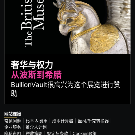
奢华与权力
从波斯到希腊
BullionVault很高兴为这个展览进行赞
助
网站连接
常见问题
比率 & 费用
成本计算器
盎司/千克转换器
企业服务
推介人计划
隐私声明
税收策略
规定与条款
Cookies政策