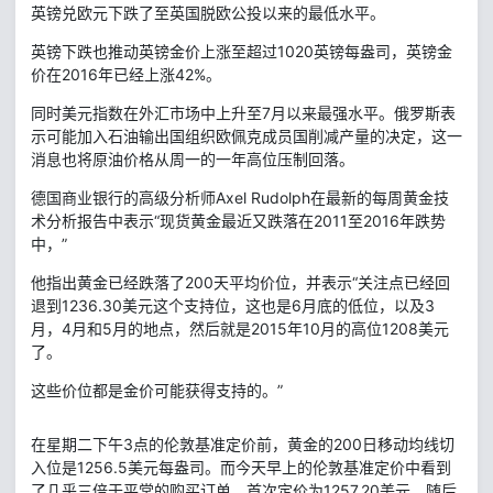
英镑兑欧元下跌了至英国脱欧公投以来的最低水平。
英镑下跌也推动英镑金价上涨至超过1020英镑每盎司，英镑金
价在2016年已经上涨42%。
同时美元指数在外汇市场中上升至7月以来最强水平。俄罗斯表
示可能加入石油输出国组织欧佩克成员国削减产量的决定，这一
消息也将原油价格从周一的一年高位压制回落。
德国商业银行的高级分析师Axel Rudolph在最新的每周黄金技
术分析报告中表示“现货黄金最近又跌落在2011至2016年跌势
中，”
他指出黄金已经跌落了200天平均价位，并表示“关注点已经回
退到1236.30美元这个支持位，这也是6月底的低位，以及3
月，4月和5月的地点，然后就是2015年10月的高位1208美元
了。
这些价位都是金价可能获得支持的。”
在星期二下午3点的伦敦基准定价前，黄金的200日移动均线切
入位是1256.5美元每盎司。而今天早上的伦敦基准定价中看到
了几乎三倍于平常的购买订单，首次定价为1257.20美元。随后