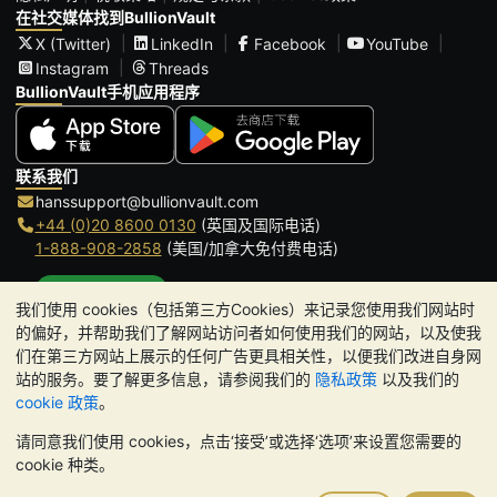
在社交媒体找到BullionVault
X (Twitter)
LinkedIn
Facebook
YouTube
Instagram
Threads
BullionVault手机应用程序
联系我们
hanssupport@bullionvault.com
+44 (0)20 8600 0130
(英国及国际电话)
1-888-908-2858
(美国/加拿大免付费电话)
点击通话
我们使用 cookies（包括第三方Cookies）来记录您使用我们网站时
办公时间:
的偏好，并帮助我们了解网站访问者如何使用我们的网站，以及使我
9am to 8:30pm (英国时间), 周一至周五
们在第三方网站上展示的任何广告更具相关性，以便我们改进自身网
Galmarley Ltd T/A BullionVault
站的服务。要了解更多信息，请参阅我们的
隐私政策
以及我们的
3 Shortlands (7th Floor)
cookie 政策
。
Hammersmith
请同意我们使用 cookies，点击‘接受’或选择‘选项’来设置您需要的
London
cookie 种类。
W6 8DA
United Kingdom