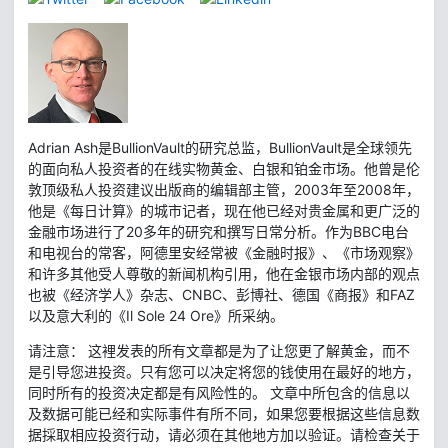
Adrian Ash是BullionVault的研究总监，BullionVault是全球领先
的面向私人投资者的在线实物黄金、白银和铂金市场。他曾是伦
敦顶级私人投资建议出版商的编辑部主管，2003年至2008年，
他是《每日计算》的城市记者，现在他已经对贵金属和更广泛的
金融市场进行了20多年的研究和撰写日常分析。作为BBC电台
和电视台的常客，阿德里安经常被《金融时报》、《市场观察》
和许多其他受人尊敬的新闻机构引用，他在金银市场内部的观点
也被《经济学人》杂志、CNBC、彭博社、德国《商报》和FAZ
以及意大利的《Il Sole 24 Ore》所采纳。
请注意： 这裡发表的所有文章都是为了让您更了解黄金，而不
是引导您进投资。只有您可以决定将您的钱使用在最好的地方，
同时所有的投资决定都是有风险性的。 文章中所包含的信息以
及数据可能已经和实际事件有所不同，如果您要根据这些信息数
据採取相应投资行动，请必须在其他地方加以验证。请检查关于