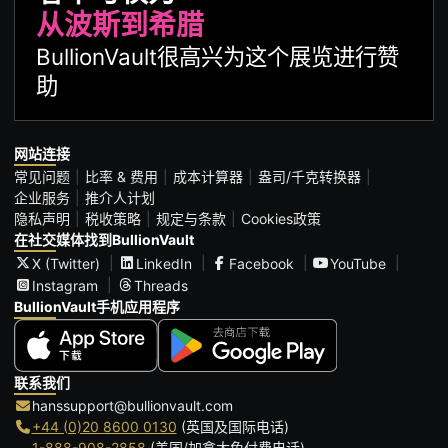
从波斯到希腊
BullionVault很高兴为这个展览进行赞
助
网站连接
常见问题
比率 & 费用
成本计算器
盎司/千克转换器
企业服务
推介人计划
隐私声明
税收策略
规定与条款
Cookies政策
在社交媒体找到BullionVault
X (Twitter)
LinkedIn
Facebook
YouTube
Instagram
Threads
BullionVault手机应用程序
联系我们
hanssupport@bullionvault.com
+44 (0)20 8600 0130
(英国及国际电话)
1-888-908-2858
(美国/加拿大免付费电话)