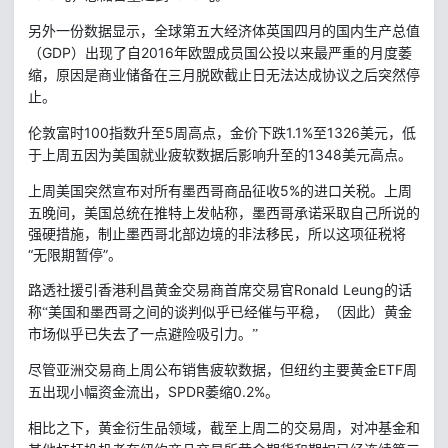
另外一份数据显示，全球第五大经济体英国四月的国内生产总值
GDP
2016
（
）出现了自
年欧盟成员国公投以来最严重的月度萎
缩，原因是商业储备在三月脱欧截止日无法达成协议之后突然停
止。
100
5
1.1%
1326
伦敦富时
指数升至
周高点，金价下跌
至
美元，低
1348
于上周五因为美国就业疲软数据后影响升至的
美元高点。
5%
的进口关税。上周
上周美国突然宣布对所有墨西哥商品征收
五晚间，美国总统在推特上发帖称，墨西哥承诺采取自己所说的
强硬措施，制止墨西哥北部边境的非法移民，所以这项征税将
“无限期暂停”。
Ronald Leung
路透社援引香港利昌黄金交易商首席交易官
的话
称“美国和墨西哥之间的谈判似乎已经催与平稳，（因此）黄金
市场似乎已失去了一点避险吸引力。”
ETF
尽管亚洲交易商上周公布销售疲软数据，但纽约主要黄金
周
SPDR
0.2%
五出现小幅资金流出，
萎缩
。
相比之下，黄金衍生品领域，截至上周二的交易周，对冲基金和