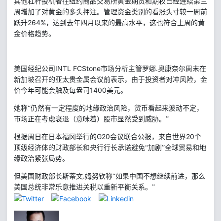
其他杠杆投机者在纽约商品交易所黄金期货和期权已经连续第三
周增加了对黄金的多头押注。管理资金类别的看涨头寸较一周前
264%
跃升
，达到去年四月以来的最高水平，这也符合上周的黄
金价格趋势。
INTL FCStone
.
美国经纪公司
市场分析主管罗娜
奥康奈尔周末在
新加坡召开的亚太贵金属会议前表示，由于投资者对冲风险，金
1400
价今年可能会触及每盎司
美元。
她称“仍然有一定程度的地缘政治风险，货币看起来波动不定，
市场正在考虑衰退（意味着）股市显然受到威胁。”
G20
20
根据周日在日本福冈举行的
会议联合公报，来自世界
个
顶级经济体的财政部长和央行行长承诺避免“加剧”全球贸易和地
缘政治紧张局势。
.
但美国财政部长斯蒂文
姆努钦称“如果中国不想继续前进，那么
美国总统非常乐意推进关税以重新平衡关系。”