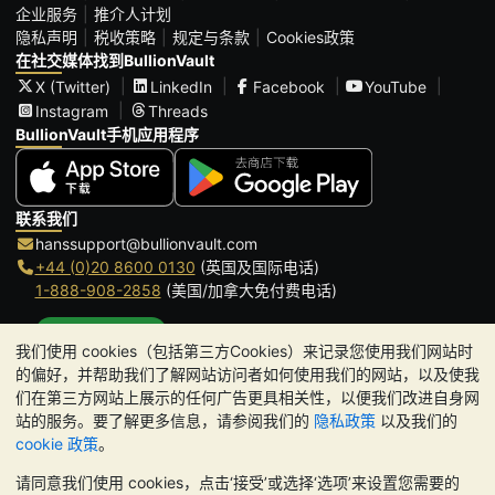
企业服务
推介人计划
隐私声明
税收策略
规定与条款
Cookies政策
在社交媒体找到BullionVault
X (Twitter)
LinkedIn
Facebook
YouTube
Instagram
Threads
BullionVault手机应用程序
联系我们
hanssupport@bullionvault.com
+44 (0)20 8600 0130
(英国及国际电话)
1-888-908-2858
(美国/加拿大免付费电话)
点击通话
我们使用 cookies（包括第三方Cookies）来记录您使用我们网站时
办公时间:
的偏好，并帮助我们了解网站访问者如何使用我们的网站，以及使我
9am to 8:30pm (英国时间), 周一至周五
们在第三方网站上展示的任何广告更具相关性，以便我们改进自身网
Galmarley Ltd T/A BullionVault
站的服务。要了解更多信息，请参阅我们的
隐私政策
以及我们的
3 Shortlands (7th Floor)
cookie 政策
。
Hammersmith
请同意我们使用 cookies，点击‘接受’或选择‘选项’来设置您需要的
London