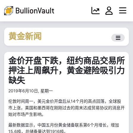
黄金新闻
金价开盘下跌，纽约商品交易所
押注上周飙升，黄金避险吸引力
缺失
2019年6月10日, 星期一
14
伦敦时间周一，美元金价开盘后从
个月的高点回落，全球股
市上涨，美国和墨西哥在刚刚过去的周末达成贸易协议的消息开
始对市场产生影响。
6
个月增长，增加
最新数据显示，中国五月份黄金储备联系第
15.6
1916
吨，总储备量达到
吨。