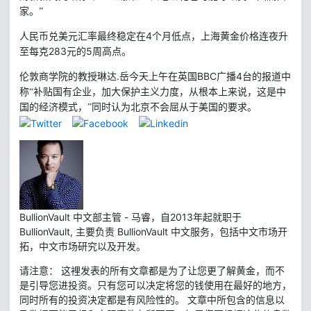
家。”
4
人民币兑美元汇率最终稳定在
个月低点，上海黄金价格连夜升
283
5
至每克
元的
周高点。
.
BBC
4
伦敦商学院的教授琳达
岳今天上午在英国
广播
台的报道中
称“补贴国有企业，加大保护主义力度，从根本上来说，这是中
国的经济模式，”同时认为北京不会屈从于美国的要求。
BullionVault 中文部主管 - 马睿，自2013年起就职于
BullionVault, 主要负责 BullionVault 中文服务，包括中文市场开
拓，中文市场研究以及开发。
请注意： 这裡发表的所有文章都是为了让您更了解黄金，而不
是引导您进投资。只有您可以决定将您的钱使用在最好的地方，
同时所有的投资决定都是有风险性的。 文章中所包含的信息以