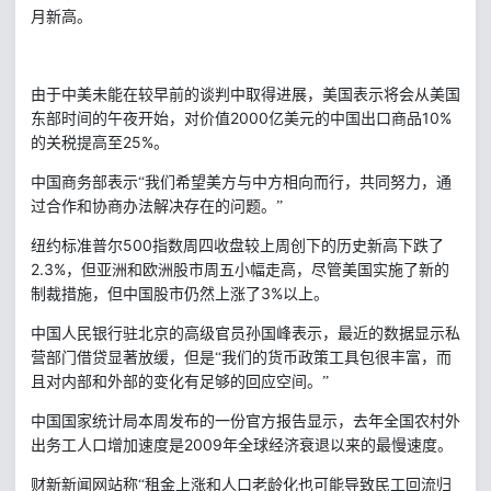
月新高。
由于中美未能在较早前的谈判中取得进展，美国表示将会从美国
2000
10%
东部时间的午夜开始，对价值
亿美元的中国出口商品
25%
的关税提高至
。
中国商务部表示“我们希望美方与中方相向而行，共同努力，通
过合作和协商办法解决存在的问题。”
500
纽约标准普尔
指数周四收盘较上周创下的历史新高下跌了
2.3%
，但亚洲和欧洲股市周五小幅走高，尽管美国实施了新的
3%
制裁措施，但中国股市仍然上涨了
以上。
中国人民银行驻北京的高级官员孙国峰表示，最近的数据显示私
营部门借贷显著放缓，但是“我们的货币政策工具包很丰富，而
且对内部和外部的变化有足够的回应空间。”
中国国家统计局本周发布的一份官方报告显示，去年全国农村外
2009
出务工人口增加速度是
年全球经济衰退以来的最慢速度。
财新新闻网站称“租金上涨和人口老龄化也可能导致民工回流归