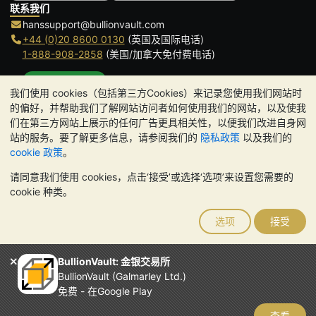
联系我们
hanssupport@bullionvault.com
+44 (0)20 8600 0130
(英国及国际电话)
1-888-908-2858
(美国/加拿大免付费电话)
点击通话
我们使用 cookies（包括第三方Cookies）来记录您使用我们网站时
办公时间:
的偏好，并帮助我们了解网站访问者如何使用我们的网站，以及使我
9am to 8:30pm (英国时间), 周一至周五
们在第三方网站上展示的任何广告更具相关性，以便我们改进自身网
Galmarley Ltd T/A BullionVault
站的服务。要了解更多信息，请参阅我们的
隐私政策
以及我们的
3 Shortlands (7th Floor)
cookie 政策
。
Hammersmith
请同意我们使用 cookies，点击‘接受’或选择‘选项’来设置您需要的
London
cookie 种类。
W6 8DA
United Kingdom
选项
接受
请注意:
贵金属的价值可能下跌也可能上涨。历史趋势不能保证未来
的价格走势。BullionVault 网站及其任何通讯中的任何内容均不构成
投资建议。您应该考虑寻求专业建议，以确定投资并持有金条是否适
BullionVault: 金银交易所
合您。
BullionVault (Galmarley Ltd.)
Galmarley Ltd，以 BullionVault 名义开展业务，在英格兰和威尔士
免费 - 在Google Play
注册，注册号为 4943684
BullionVault Ltd © 2026
查看