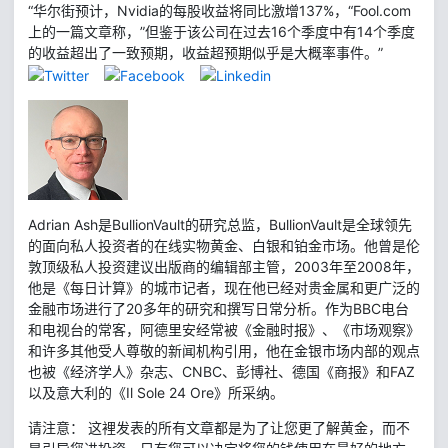
“华尔街预计，Nvidia的每股收益将同比激增137%，“Fool.com
上的一篇文章称，”但鉴于该公司在过去16个季度中有14个季度
的收益超出了一致预期，收益超预期似乎是大概率事件。”
Adrian Ash是BullionVault的研究总监，BullionVault是全球领先
的面向私人投资者的在线实物黄金、白银和铂金市场。他曾是伦
敦顶级私人投资建议出版商的编辑部主管，2003年至2008年，
他是《每日计算》的城市记者，现在他已经对贵金属和更广泛的
金融市场进行了20多年的研究和撰写日常分析。作为BBC电台
和电视台的常客，阿德里安经常被《金融时报》、《市场观察》
和许多其他受人尊敬的新闻机构引用，他在金银市场内部的观点
也被《经济学人》杂志、CNBC、彭博社、德国《商报》和FAZ
以及意大利的《Il Sole 24 Ore》所采纳。
请注意： 这裡发表的所有文章都是为了让您更了解黄金，而不