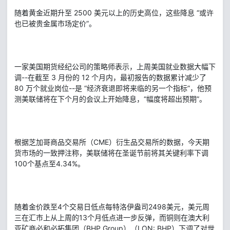
随着黄金近期升至 2500 美元以上的历史高位，这些降息 “或许
也已被贵金属市场定价”。
一家美国期货经纪公司的策略师表示，上周美国就业数据大幅下
调--在截至 3 月份的 12 个月内，最初报告的数据累计减少了
80 万个就业岗位--是 “经济衰退即将来临的另一个指标”，他预
测美联储将在下个月的会议上开始降息，“幅度将超出预期”。
根据芝加哥商品交易所（CME）衍生品交易所的数据，今天期
货市场的一致押注称，美联储将在圣诞节前将其关键利率下调
100个基点至4.34%。
随着金价跌至4个交易日低点每特洛伊盎司2498美元，美元周
三在汇市上从上周的13个月低点进一步反弹，而铜则在澳大利
亚矿商必和必拓集团（BHP Group）（LON: BHP）下调了对世