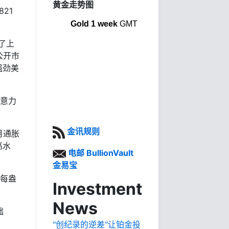
黄金走势图
21
Gold 1 week
GMT
了上
公开市
强劲美
注意力
金讯规则
月通胀
高水
电邮 BullionVault
金易宝
镑每盎
Investment
News
础
"创纪录的逆差"让铂金投