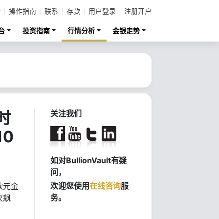
计
操作指南
联系
存款
用户登录
注册开户
台
投资指南
行情分析
金银走势
时
关注我们
0
如对BullionVault有疑
问，
欢迎您使用
在线咨询
服
欧元金
务。
次飙