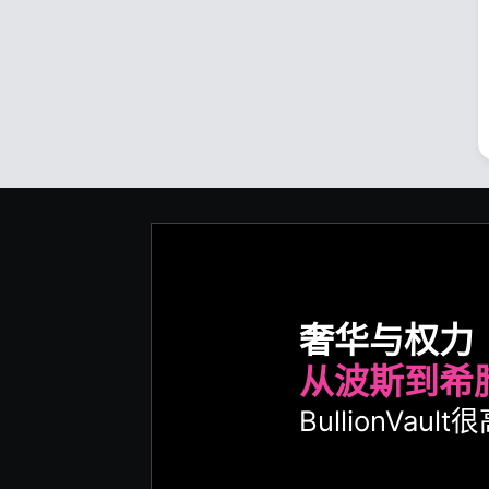
奢华与权力
从波斯到希
BullionVa