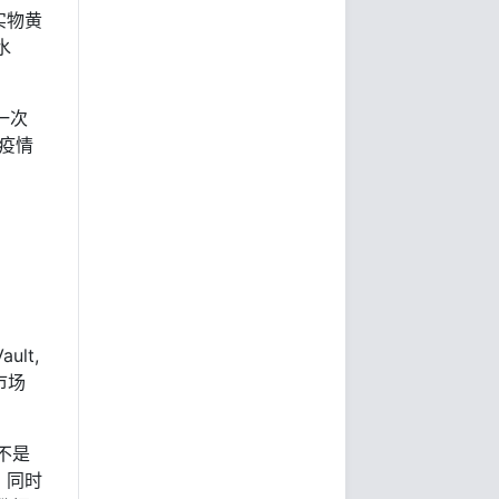
实物黄
水
在一次
冠疫情
ult,
市场
不是
，同时