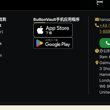
找到
BullionVault手机应用程序
hanss
t
+44 (
1-88
r)
k
办公时
m
9am 
Galma
3 Sho
Hamm
Lond
W6 8
Unit
历史趋势不能保证未来的价格走势。BullionVault 网站及