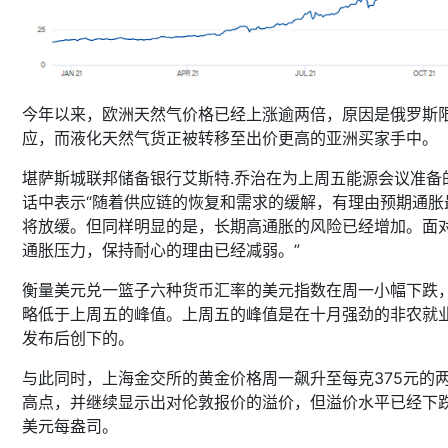
今年以来，欧洲天然气价格已经上涨逾两倍，原因是俄罗斯
应，而液化天然气货正被转移至出价更高的亚洲买家手中。
堪萨斯城联邦储备银行艾斯特.乔治在为上周五能源会议准备
话中表示“随着供应链的恢复和需求的缓解，有理由预期通胀
将放缓。但同样明显的是，长期高通胀的风险已经增加。面
通胀压力，保持耐心的理由已经减弱。”
衡量美元兑一篮子六种货币汇率的美元指数在周一小幅下跌
略低于上周五的峰值。上周五的峰值是在十月强劲的非农就
发布后创下的。
与此同时，上海金交所的黄金价格周一飙升至每克375元的
高点，并继续显示出对伦敦报价的溢价，但溢价水平已经下跌
美元每盎司。