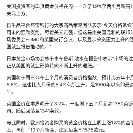
美国投资者的现货黄金价格在周一上升了1.9%至两个月新高18
美元上方。
衍生品平台盛宝银行的大宗商品策略团队表示“今天价格延续
周末的强劲涨势。尽管美元走强，但这是由美国温和的联邦
场委员会FOMC和英国央行会议，以及显示薪资压力上升的
国就业报告推动的。”
日本黄金市场协会总干事布鲁斯.池水在报告中表示“市场的
正从美国的就业形势转向不断上升的通胀。”
美国将于周三公布上个月的消费者价格指数，预计比去年十
5.8%。这也比九月份的5.4%有所上升，是1990年以来的最
平。
英国金价在本周飙升了3.2%，一度创下五个月新高1350英
司，随后回落至1341英镑。
与此同时，欧洲投资者购买的黄金价格在上周上涨1.8%的基
上，再创了10个月新高，达到每盎司1575欧元。