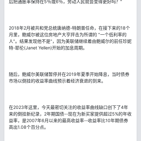
后把通胀率保持在5％或6％，劳动人民就会变得更好吗？"
2018年2月被共和党总统唐纳德-特朗普任命，在接下来的18个
月里，鲍威尔被这位房地产大亨抨击为所谓的 "一个低利率的
人"。结果发现他不是"，因为美联储继续着由鲍威尔的前任珍妮
特-耶伦(Janet Yellen)开始的加息周期。
随后，鲍威尔美联储暂停并在2019年夏季开始降息，当时债券
市场以倒挂的收益率曲线预示着经济衰退的到来。
在2023年这里，今天最密切关注的收益率曲线缺口创下了4年
来的倒挂新纪录，2年期国债--现在为新买家提供超过5%的年收
益率，是2007年6月以来的最高收益率--收益率比10年期债券
高出1.08个百分点。