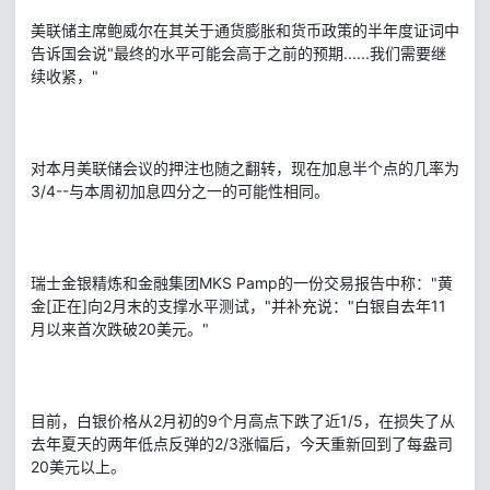
美联储主席鲍威尔在其关于通货膨胀和货币政策的半年度证词中
告诉国会说"最终的水平可能会高于之前的预期......我们需要继
续收紧，"
对本月美联储会议的押注也随之翻转，现在加息半个点的几率为
3/4--与本周初加息四分之一的可能性相同。
瑞士金银精炼和金融集团MKS Pamp的一份交易报告中称："黄
金[正在]向2月末的支撑水平测试，"并补充说："白银自去年11
月以来首次跌破20美元。"
目前，白银价格从2月初的9个月高点下跌了近1/5，在损失了从
去年夏天的两年低点反弹的2/3涨幅后，今天重新回到了每盎司
20美元以上。