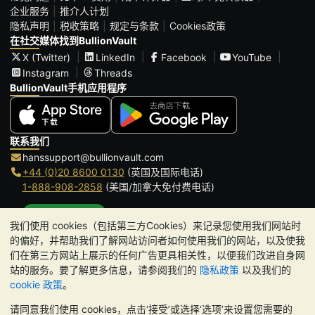
企业服务
推介人计划
隐私声明
税收策略
规定与条款
Cookies政策
在社交媒体找到BullionVault
X (Twitter)
LinkedIn
Facebook
YouTube
Instagram
Threads
BullionVault手机应用程序
联系我们
hanssupport@bullionvault.com
+44 (0)20 8600 0130
(英国及国际电话)
1-888-908-2858
(美国/加拿大免付费电话)
点击通话
我们使用 cookies（包括第三方Cookies）来记录您使用我们网站时
办公时间:
的偏好，并帮助我们了解网站访问者如何使用我们的网站，以及使我
9am to 8:30pm (英国时间), 周一至周五
们在第三方网站上展示的任何广告更具相关性，以便我们改进自身网
Galmarley Ltd T/A BullionVault
站的服务。要了解更多信息，请参阅我们的
隐私政策
以及我们的
3 Shortlands (7th Floor)
cookie 政策
。
Hammersmith
请同意我们使用 cookies，点击‘接受’或选择‘选项’来设置您需要的
London