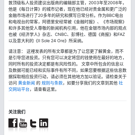
敦顶级私人投资建议出版商的编辑部主管，2003年至2008年，
他是《每日计算》的城市记者，现在他已经对贵金属和更广泛的
金融市场进行了20多年的研究和撰写日常分析。作为BBC电台
和电视台的常客，阿德里安经常被《金融时报》、《市场观察》
和许多其他受人尊敬的新闻机构引用，他在金银市场内部的观点
也被《经济学人》杂志、CNBC、彭博社、德国《商报》和FAZ
以及意大利的《Il Sole 24 Ore》所采纳。
请注意： 这裡发表的所有文章都是为了让您更了解黄金，而不
是引导您进投资。只有您可以决定将您的钱使用在最好的地方，
同时所有的投资决定都是有风险性的。 文章中所包含的信息以
及数据可能已经和实际事件有所不同，如果您要根据这些信息数
据採取相应投资行动，请必须在其他地方加以验证。请检查关于
访问
黄金新闻
的
规则与条款
，如要分享我们的文章到其他
社
交网站平台
，请查看这里。
关注我们