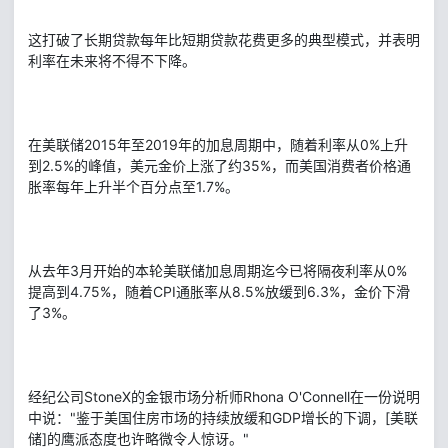
这打破了长期贷款每年比短期贷款花费更多的典型模式，并表明
利率在未来将不得不下降。
在美联储2015年至2019年的加息周期中，随着利率从0%上升
到2.5%的峰值，美元金价上涨了约35%，而美国消费者价格通
胀率每年上升半个百分点至1.7%。
从去年3月开始的本轮美联储加息周期迄今已将隔夜利率从0%
提高到4.75%，随着CPI通胀率从8.5%放缓到6.3%，金价下滑
了3%。
经纪公司StoneX的金银市场分析师Rhona O'Connell在一份说明
中说："鉴于美国住房市场的持续放缓和GDP增长的下调，[美联
储]的鹰派态度也许略微令人惊讶。"