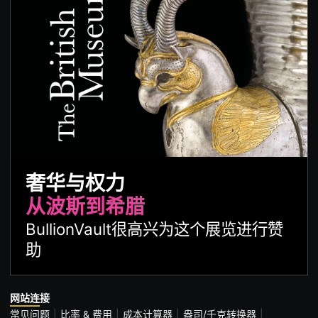
奢华与权力
从波斯到希腊
BullionVault很高兴为这个展览进行赞
助
网站连接
常见问题
比率 & 费用
成本计算器
盎司/千克转换器