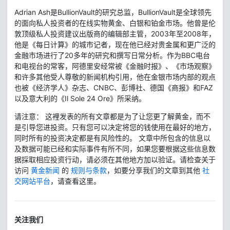
Adrian Ash是BullionVault的研究总监，BullionVault是全球领先
的面向私人投资者的在线实物黄金、白银和铂金市场。他曾是伦
敦顶级私人投资建议出版商的编辑部主管，2003年至2008年，
他是《每日计算》的城市记者，现在他已经对贵金属和更广泛的
金融市场进行了20多年的研究和撰写日常分析。作为BBC电台
和电视台的常客，阿德里安经常被《金融时报》、《市场观察》
和许多其他受人尊敬的新闻机构引用，他在金银市场内部的观点
也被《经济学人》杂志、CNBC、彭博社、德国《商报》和FAZ
以及意大利的《Il Sole 24 Ore》所采纳。
请注意： 这裡发表的所有文章都是为了让您更了解黄金，而不
是引导您进投资。只有您可以决定将您的钱使用在最好的地方，
同时所有的投资决定都是有风险性的。 文章中所包含的信息以
及数据可能已经和实际事件有所不同，如果您要根据这些信息数
据採取相应投资行动，请必须在其他地方加以验证。请检查关于
访问
黄金新闻
的
规则与条款
，如要分享我们的文章到其他
社
交网站平台
，请查看这里。
关注我们