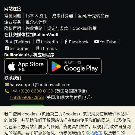
网站连接
常见问题
比率 & 费用
成本计算器
盎司/千克转换器
企业服务
推介人计划
隐私声明
税收策略
规定与条款
Cookies政策
在社交媒体找到BullionVault
X (Twitter)
LinkedIn
Facebook
YouTube
Instagram
Threads
BullionVault手机应用程序
联系我们
hanssupport@bullionvault.com
+44 (0)20 8600 0130
(英国及国际电话)
1-888-908-2858
(美国/加拿大免付费电话)
点击通话
我们使用 cookies（包括第三方Cookies）来记录您使用我们网站时
办公时间:
的偏好，并帮助我们了解网站访问者如何使用我们的网站，以及使我
9am to 8:30pm (英国时间), 周一至周五
们在第三方网站上展示的任何广告更具相关性，以便我们改进自身网
Galmarley Ltd T/A BullionVault
站的服务。要了解更多信息，请参阅我们的
隐私政策
以及我们的