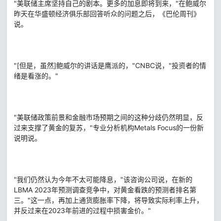
"美联储主席坚持自己的剧本。更多的加息即将到来，"在鲍威尔
昨天在华盛顿经济俱乐部回答听众的问题之后，《巴伦周刊》
说。
"[但是，虽然]鲍威尔的讲话是鹰派的，"CNBC说，"投资者的情
绪是看涨的。"
"美联储政策前景和金融市场预期之间的这种分歧仍然明显，反
过来支撑了黄金的复苏，"专业分析机构Metals Focus的一份新
说明说。
"我们仍然认为今年不太可能降息，"该咨询公司说，在新的
LBMA 2023年预测调查竞争中，对黄金看跌的预测者排名第
三。"这一点，再加上通货膨胀率下降，将导致实际利率上升，
并反过来在2023年前进的过程中损害金价。"