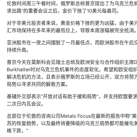
伦敦时间周三午餐时间，俄罗斯总统普京提出了为乌克兰危机
求出路”的重要会议之后，金价下挫了10美元每盎司。
对于非美元投资者来说，黄金价格下挫的更为凶猛，由于美
汇市场保持在多年来的最低位上，导致本周涨幅被完全抵消
亚洲股市在一夜之间摆脱了一月最低点，而欧洲股市在午后
持续升高。
普京今天在莫斯科会见瑞士总统及欧洲安全与合作组织主席Did
Burkhalter时对乌克兰危机事件的态度软化，希望和欧安组
解决危机的方法，且表示俄罗斯的立场已经公开，双方将努
局势以寻求共同的解救方案。
基辅外交部表示“开放对话有助于缓和局势”，并支持欧盟要
二次日内瓦会议。
总部位于伦敦的咨询公司Metals Focus在最新的报告中称“
苏的恢复趋势，以及最终将要降级的乌克兰局势都可能催化
格下跌，”