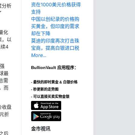
资在1000美元价格获得
过分析
支持
了
中国以创纪录的价格购
买黄金，但印度的需求
量化
却在下降
策，以
莫迪的印度再次打击珠
续4
宝商，提高白银进口税
More...
求强
BullionVault
应用程序：
球最
总需
-
最快的即时黄金 & 白银价格
，而
- 秒更新的走势图
- 可以直接买卖实物金银
价收盘
美元折
金市视讯
之后