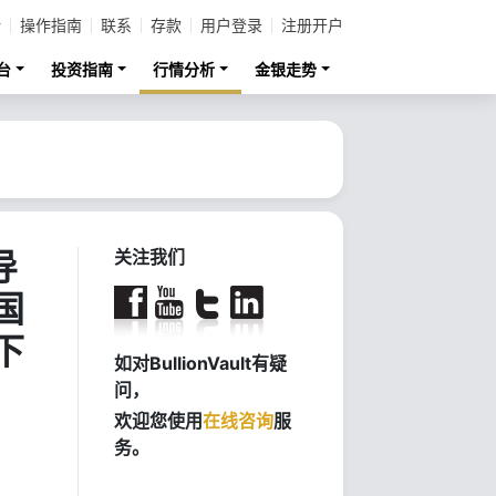
计
操作指南
联系
存款
用户登录
注册开户
台
投资指南
行情分析
金银走势
导
关注我们
国
下
如对BullionVault有疑
问，
欢迎您使用
在线咨询
服
务。