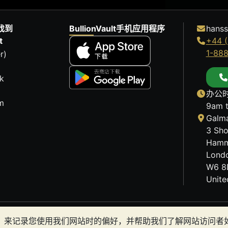
找到
BullionVault手机应用程序
hanss
t
+44 (
1-88
r)
k
办公时
m
9am 
Galma
3 Sho
Hamm
Lond
W6 8
Unit
历史趋势不能保证未来的价格走势。BullionVault 网站及
okies）来记录您使用我们网站时的偏好，并帮助我们了解网站访问
有金条是否适合您。