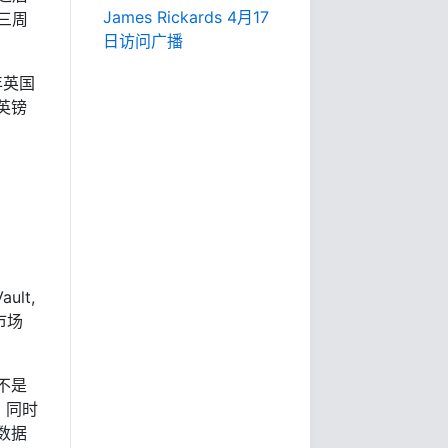
James Rickards 4月17
三周
日访问广播
年英国
英镑
ult,
市场
不是
，同时
数据