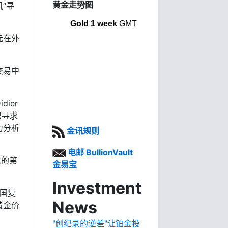
黄金走势图
“寻
Gold 1 week
GMT
元在外
。
交易中
ier
织寻求
力分析
金讯规则
电邮 BullionVault
求的第
金易宝
Investment
美国复
News
黄金价
"创纪录的逆差"让铂金投