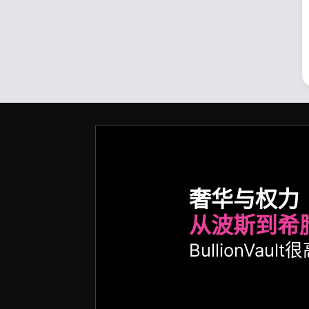
奢华与权力
从波斯到希
BullionVa