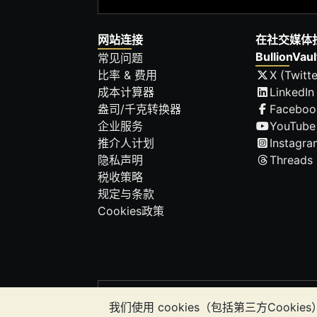
网站连接
在社交媒体
BullionVaul
常见问题
比率 & 费用
X (Twitte
成本计算器
LinkedIn
盎司/千克转换器
Faceboo
企业服务
YouTube
推介人计划
Instagra
隐私声明
Threads
税收策略
规定与条款
Cookies政策
请注意:
贵金属的价值可能下跌也可能上涨。
我们使用 cookies（包括第三方Co
应该考虑寻求专业建议，以确定投资并持