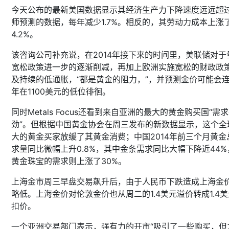
今天公布的最新美国数据显示其经济生产力下降速度远远超
师预测的数据，每年减少1.7%。相反的，其劳动力成本上涨
4.2%。
该咨询公司补充说，在2014年接下来的时间里，美联储对于
宽松政策进一步的逐渐削减，再加上欧洲实施宽松的财政政
及持续的低通胀，“都是黄金的阻力，”，并预测金价可能会连
年在1100美元的低位徘徊。
同时Metals Focus还看到来自亚洲的最大的黄金购买国“需
劲”。但根据中国黄金协会在周三发布的新数据显示，这个全
大的黄金买家放缓了其黄金消费；中国2014年前三个月
黄金
求量同比微幅上升
0.8%，其中金条需求同比大幅下降近44%
黄金珠宝的需求则上涨了30%。
上海金市周三早盘交易飙升后，由于人民币下跌造成上海金
略低。上海金价对伦敦金价也从周二的1.4美元溢价转成1.4
扣价。
一个亚洲交易部门表示，强有力的开市“吸引了一些购买，但