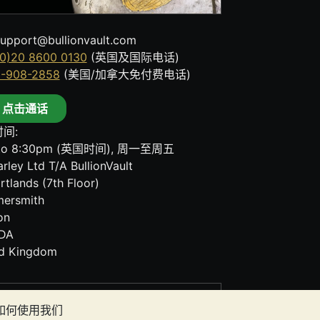
upport@bullionvault.com
0)20 8600 0130
(英国及国际电话)
8-908-2858
(美国/加拿大免付费电话)
点击通话
间:
to 8:30pm (英国时间), 周一至周五
rley Ltd T/A BullionVault
rtlands (7th Floor)
ersmith
on
DA
ed Kingdom
其任何通讯中的任何内容均不构成投资建议。您
者如何使用我们