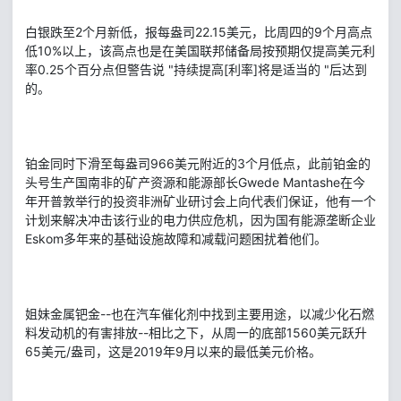
白银跌至2个月新低，报每盎司22.15美元，比周四的9个月高点
低10%以上，该高点也是在美国联邦储备局按预期仅提高美元利
率0.25个百分点但警告说 "持续提高[利率]将是适当的 "后达到
的。
铂金同时下滑至每盎司966美元附近的3个月低点，此前铂金的
头号生产国南非的矿产资源和能源部长Gwede Mantashe在今
年开普敦举行的投资非洲矿业研讨会上向代表们保证，他有一个
计划来解决冲击该行业的电力供应危机，因为国有能源垄断企业
Eskom多年来的基础设施故障和减载问题困扰着他们。
姐妹金属钯金--也在汽车催化剂中找到主要用途，以减少化石燃
料发动机的有害排放--相比之下，从周一的底部1560美元跃升
65美元/盎司，这是2019年9月以来的最低美元价格。