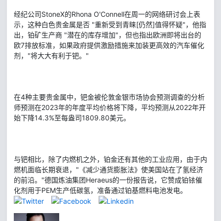
经纪公司StoneX的Rhona O'Connell在周一的网络研讨会上表
示，这种白色贵金属是否 "重新受到青睐[仍然]值得怀疑"，他指
出，铂矿生产商 "潜在的库存增加"，但也指出欧洲即将出台的
欧7排放标准，如果政府提供激励措施来加装更高效的汽车催化
剂，"将大大有利于钯。"
在4种主要贵金属中，钯金被伦敦金银市场协会预测调查的分析
师预测在2023年的年度平均价格将下降，平均预测从2022年开
始下降14.3%至每盎司1809.80美元。
与钯相比，除了内燃机之外，铂金还有其他的工业应用，由于内
燃机面临长期衰退，"《减少通货膨胀法》使美国站在了氢经济
的前沿。"德国炼油集团Heraeus的一份报告说，它赞成铂铱催
化剂用于PEM生产低碳氢，准备通过铂基燃料电池发电。