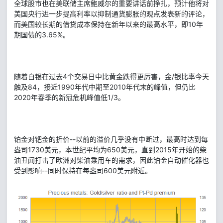
全球股市也在美联储主席鲍威尔的重要讲话前挣扎，预计他将对
美国央行进一步提高利率以抑制通货膨胀的观点发表新的评论，
而美国较长期的借贷成本保持在新年以来的最高水平，即10年
期国债的3.65%。
随着白银在过去4个交易日中比黄金跌得更厉害，金/银比率今天
触及84，接近1990年代中期至2010年代末的峰值，但仍比
2020年春季的新冠危机峰值低1/3。
铂金对钯金的折价--以前的溢价几乎没有中断过，最高时达到每
盎司1730美元，本世纪平均为650美元，直到2015年开始的柴
油丑闻打击了欧洲对柴油乘用车的需求，因此铂金自动催化器也
受到影响--同时保持在每盎司600美元附近。