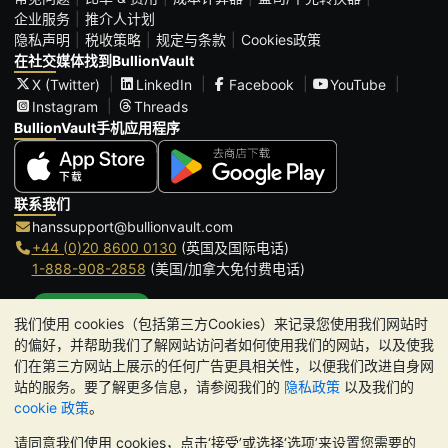
企业服务
推介人计划
隐私声明
税收策略
规定与条款
Cookies政策
在社交媒体找到BullionVault
X (Twitter)
LinkedIn
Facebook
YouTube
Instagram
Threads
BullionVault手机应用程序
联系我们
hanssupport@bullionvault.com
+44 (0)20 8600 0130
(英国及国际电话)
1-888-908-2858
(美国/加拿大免付费电话)
点击通话
我们使用 cookies（包括第三方Cookies）来记录您使用我们网站时
办公时间:
的偏好，并帮助我们了解网站访问者如何使用我们的网站，以及使我
9am to 8:30pm (英国时间), 周一至周五
们在第三方网站上展示的任何广告更具相关性，以便我们改进自身网
Galmarley Ltd T/A BullionVault
站的服务。要了解更多信息，请参阅我们的
隐私政策
以及我们的
3 Shortlands (7th Floor)
cookie 政策
。
Hammersmith
请同意我们使用 cookies，点击‘接受’或选择‘选项’来设置您需要的
London