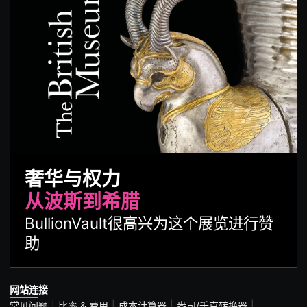
奢华与权力
从波斯到希腊
BullionVault很高兴为这个展览进行赞
助
网站连接
常见问题
比率 & 费用
成本计算器
盎司/千克转换器