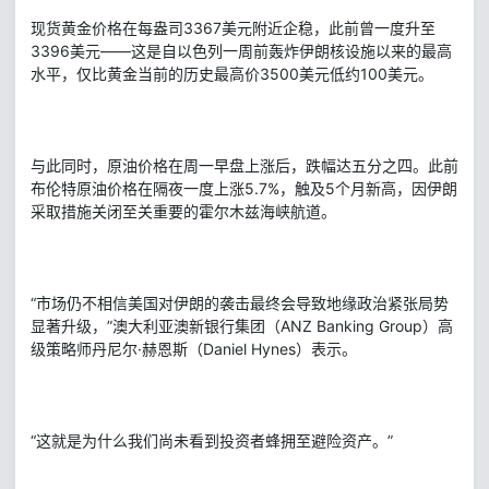
现货黄金价格在每盎司3367美元附近企稳，此前曾一度升至
3396美元——这是自以色列一周前轰炸伊朗核设施以来的最高
水平，仅比黄金当前的历史最高价3500美元低约100美元。
与此同时，原油价格在周一早盘上涨后，跌幅达五分之四。此前
布伦特原油价格在隔夜一度上涨5.7%，触及5个月新高，因伊朗
采取措施关闭至关重要的霍尔木兹海峡航道。
“市场仍不相信美国对伊朗的袭击最终会导致地缘政治紧张局势
显著升级，”澳大利亚澳新银行集团（ANZ Banking Group）高
级策略师丹尼尔·赫恩斯（Daniel Hynes）表示。
“这就是为什么我们尚未看到投资者蜂拥至避险资产。”