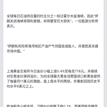
全球每日石油供应量的约五分之一经过霍尔木兹海峡，因此“伊
朗关闭海峡将得利甚微，却将蒙受巨大损失”，一位能源分析师
表示。
“伊朗有风险将海湾地区产油产气邻国变成敌人，并激怒其关键
市场中国。”
上海黄金交易所今日金价小幅上涨0.4%至每克778元，并继续
对伦敦金价保持溢价，为向全球最大黄金消费国进口新黄金提供
了每盎司11美元的激励，是上周水平的两倍，并重新回到历史平
均水平8美元之上。
欧洲股市小幅走低，泛欧600指数下跌0.2%，而美国股市期货