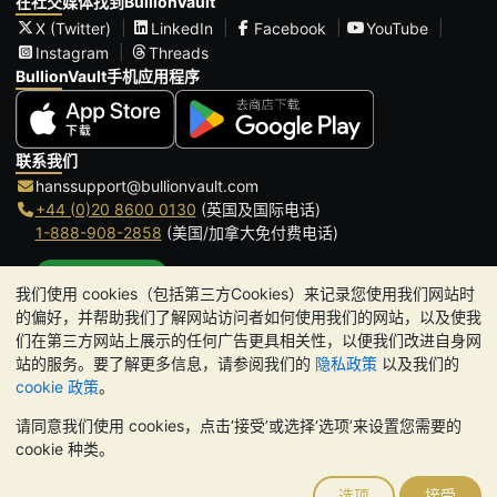
在社交媒体找到BullionVault
X (Twitter)
LinkedIn
Facebook
YouTube
Instagram
Threads
BullionVault手机应用程序
联系我们
hanssupport@bullionvault.com
+44 (0)20 8600 0130
(英国及国际电话)
1-888-908-2858
(美国/加拿大免付费电话)
点击通话
我们使用 cookies（包括第三方Cookies）来记录您使用我们网站时
办公时间:
的偏好，并帮助我们了解网站访问者如何使用我们的网站，以及使我
9am to 8:30pm (英国时间), 周一至周五
们在第三方网站上展示的任何广告更具相关性，以便我们改进自身网
Galmarley Ltd T/A BullionVault
站的服务。要了解更多信息，请参阅我们的
隐私政策
以及我们的
3 Shortlands (7th Floor)
cookie 政策
。
Hammersmith
请同意我们使用 cookies，点击‘接受’或选择‘选项’来设置您需要的
London
cookie 种类。
W6 8DA
United Kingdom
选项
接受
请注意:
贵金属的价值可能下跌也可能上涨。历史趋势不能保证未来