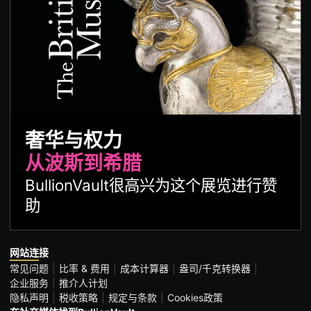
奢华与权力
从波斯到希腊
BullionVault很高兴为这个展览进行赞
助
网站连接
常见问题
比率 & 费用
成本计算器
盎司/千克转换器
企业服务
推介人计划
隐私声明
税收策略
规定与条款
Cookies政策