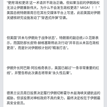
“使用‘政权更迭’这一术语并不政治正确，但如果当前的伊朗政权
无法让伊朗重新伟大，为什么不会发生政权更迭？MIGA！！！”
美国总统特朗普周日在其社交媒体平台上写道，此前美国对伊朗
关键核研究设施发动了“穿透式炸弹”空袭。
但美国“并未与伊朗处于战争状态”，特朗普的副总统J.D.范斯表
示，而国防部长皮特·赫格塞斯称此次行动“并非且从未旨在政权
更迭”，而是针对伊朗核计划的“精准打击”。
伊朗外长阿巴斯·阿拉格奇表示，美国已越过“一条非常重要的红
线”，并警告称此次袭击将带来“永久性后果”。
德黑兰议员周日投票决定履行伊朗切断霍尔木兹海峡关键航运的
威胁，但该投票对神权政府不具约束力，最终决定权在于伊朗最
高安全官员。