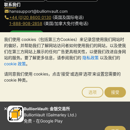
联系我们
hanssupport@bullionvault.com
+44 (0)20 8600 0130
(英国及国际电话)
1-888-908-2858
(美国/加拿大免付费电话)
点击通话
我们使用 cookies（包括第三方Cookies）来记录您使用我们网站时
办公时间:
的偏好，并帮助我们了解网站访问者如何使用我们的网站，以及使我
9am to 8:30pm (英国时间), 周一至周五
们在第三方网站上展示的任何广告更具相关性，以便我们改进自身网
Galmarley Ltd T/A BullionVault
站的服务。要了解更多信息，请参阅我们的
隐私政策
以及我们的
3 Shortlands (7th Floor)
cookie 政策
。
Hammersmith
请同意我们使用 cookies，点击‘接受’或选择‘选项’来设置您需要的
London
cookie 种类。
W6 8DA
United Kingdom
选项
接受
请注意:
贵金属的价值可能下跌也可能上涨。历史趋势不能保证未来
的价格走势。BullionVault 网站及其任何通讯中的任何内容均不构成
投资建议。您应该考虑寻求专业建议，以确定投资并持有金条是否适
BullionVault: 金银交易所
合您。
BullionVault (Galmarley Ltd.)
Galmarley Ltd，以 BullionVault 名义开展业务，在英格兰和威尔士
免费 - 在Google Play
注册，注册号为 4943684
BullionVault Ltd © 2026