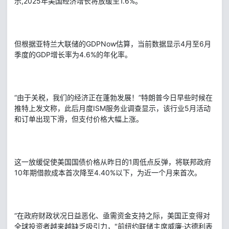
示,2025年美国经济增长将放缓至1.6%。
但根据亚特兰大联储的GDPNow估算，当前数据显示4月至6月
季度的GDP增长率为4.6%的年化率。
“由于关税，我们的经济正在蓬勃发展！”特朗普今日早些时候在
推特上发文称，此后月度ISM服务业调查显示，该行业5月活动
和订单出现下滑，但支付价格大幅上涨。
这一放缓促使美国国债价格从昨日的1周低点反弹，将联邦政府
10年期借款成本首次降至4.40%以下，为近一个月来首次。
“在政府财政状况日益恶化、亟需资金支持之际，美国正变得对
全球投资者越来越缺乏吸引力，"前纽约联储主席威廉·达德利表