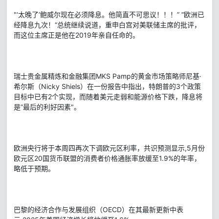
"‘太晚了’鲍威尔现在必须降息。他简直不可思议！！！” “欧洲已
经降息九次！“总统继续说道，重申白宫对美联储主席的批评，
而这位主席正是他在2019年亲自任命的。
瑞士贵金属精炼和金融集团MKS Pamp的黄金市场策略师尼基·
希尔斯（Nicky Shiels）在一份报告中指出，特朗普的3个政策
目标中已有2个实现，而随着美元走弱和能源价格下跌，降息将
是”最后的利好因素"。
欧洲央行将于本周四再次下调欧元区利率，共识预测显示,5月份
欧元区20国货币联盟的消费者价格通胀率放缓至1.9%的年率，
略低于预期。
巴黎的经济合作与发展组织（OECD）在其最新更新中表