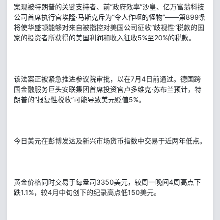
案现被特朗普的关键支持者、前“政府效率”沙皇、亿万富翁科技
公司首席执行官埃隆·马斯克斥为“令人作呕的怪物”——第899条
将使华盛顿能够对来自被指控对美国公司征收“歧视性”税款的国
家的投资者所获得的美国利润和收入征收5%至20%的税款。
该法案正被紧急推进参议院审批，以在7月4日前通过。德国跨
国金融服务巨头安联集团首席投资官卢多维克·苏布兰预计，特
朗普的“报复性税收”可能导致美元贬值5%。
今日美元在彭博发达及新兴市场货币指数中交易于近两年低点。
黄金价格同时交易于每盎司3350美元，较周一晚间4周高点下
跌1.1%，较4月中旬创下的纪录高点低150美元。