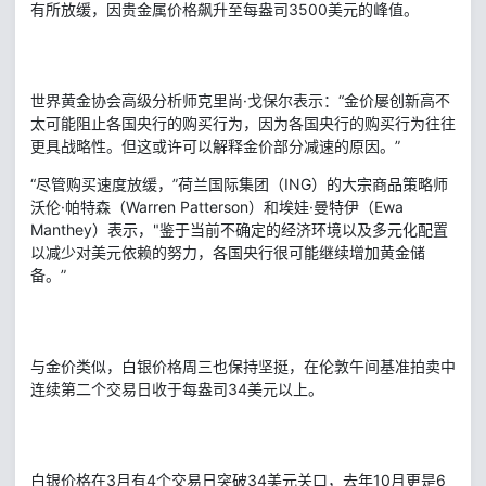
有所放缓，因贵金属价格飙升至每盎司3500美元的峰值。
世界黄金协会高级分析师克里尚·戈保尔表示：“金价屡创新高不
太可能阻止各国央行的购买行为，因为各国央行的购买行为往往
更具战略性。但这或许可以解释金价部分减速的原因。”
“尽管购买速度放缓，”荷兰国际集团（ING）的大宗商品策略师
沃伦·帕特森（Warren Patterson）和埃娃·曼特伊（Ewa
Manthey）表示，"鉴于当前不确定的经济环境以及多元化配置
以减少对美元依赖的努力，各国央行很可能继续增加黄金储
备。”
与金价类似，白银价格周三也保持坚挺，在伦敦午间基准拍卖中
连续第二个交易日收于每盎司34美元以上。
白银价格在3月有4个交易日突破34美元关口，去年10月更是6