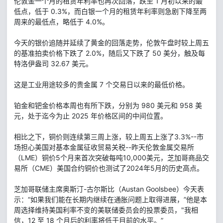
伦敦金一个月的租赁年利率也再次回落，跌至 1 月初以来的最
低点，低于 0.3%，而白银一个月的租赁年利率则急剧下降至两
周来的最低点，略低于 4.0%。
今天的银价追随并延续了黄金的回落走势，伦敦午盘时较上周五
的基准拍卖价格下跌了 2.0%，随后又下跌了 50 美分，触及每
特洛伊盎司 32.67 美元。
这是工业用途较多的贵金属 7 个交易日以来的最低价格。
铂金和钯金价格本周也有所下跌，分别为 980 美元和 958 美
元，处于迄今为止 2025 年价格区间的中间位置。
相比之下，铜价则连续第三周上涨，较上周五上涨了3.3%--市
场担心美国对基本金属征收贸易关税--昨天伦敦金属交易所
（LME）铜价5个月来首次突破每吨10,000美元，芝加哥商品交
易所（CME）美国合约铜价也测试了2024年5月的历史高点。
芝加哥联储主席奥斯汀-古尔斯比（Austan Goolsbee）今天表
示：“如果我们能在长期内继续在通胀问题上取得进展，”他是本
周选择维持美国利率不变的美联储委员会的投票委员，"我相
信，12 至 18 个月后的利率将低于目前的水平。”