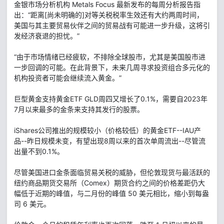
金银市场分析机构 Metals Focus 最新发布的每周分析报告指
出：“距离[尚未明确的]对等关税税率生效还有大约两周时间，
美国与其主要贸易伙伴之间的贸易战有可能进一步升级，这将引
发经济衰退的担忧。”
“由于市场情绪已经疲软，不排除全球股市，尤其是美国股市进
一步回调的可能。在此背景下，未来几周寻求投资组合多元化的
机构投资者可能会继续流入黄金。”
巨型黄金支持黄金ETF GLD周四又增长了0.1%，需要自2023年
7月以来最多的金条来支持其发行的股票。
iShares公司推出的规模较小（价格较低）的黄金ETF--IAU产
品--昨日规模未变，有望出现8周以来的首次单周流出--尽管流
出量不到0.1%。
尽管美国进口金条面临贸易关税的威胁，但伦敦现货与最活跃的
纽约商品期货交易所（Comex）期货合约之间的价格差距仍大
幅低于近期的峰值，与二月份的峰值 50 美元相比，缩小到每盎
司 6 美元。