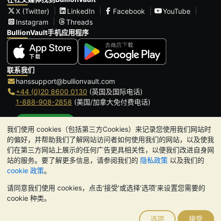
X (Twitter)
LinkedIn
Facebook
YouTube
Instagram
Threads
BullionVault手机应用程序
联系我们
hanssupport@bullionvault.com
+44 (0)20 8600 0130
(英国及国际电话)
1-888-908-2858
(美国/加拿大免付费电话)
点击通话
我们使用 cookies（包括第三方Cookies）来记录您使用我们网站时
办公时间:
的偏好，并帮助我们了解网站访问者如何使用我们的网站，以及使我
9am to 8:30pm (英国时间), 周一至周五
们在第三方网站上展示的任何广告更具相关性，以便我们改进自身网
Galmarley Ltd T/A BullionVault
站的服务。要了解更多信息，请参阅我们的
隐私政策
以及我们的
3 Shortlands (7th Floor)
cookie 政策
。
Hammersmith
请同意我们使用 cookies，点击‘接受’或选择‘选项’来设置您需要的
London
cookie 种类。
W6 8DA
United Kingdom
选项
接受
请注意:
贵金属的价值可能下跌也可能上涨。历史趋势不能保证未来