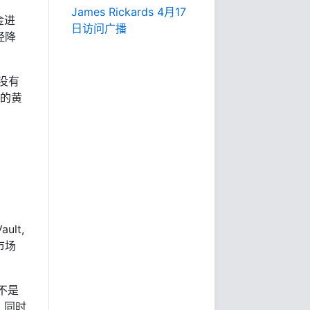
James Rickards 4月17
金进
日访问广播
经降
没有
新的黄
ult,
市场
不是
，同时