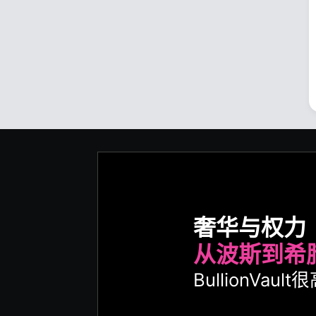
奢华与权力
从波斯到希
BullionVa