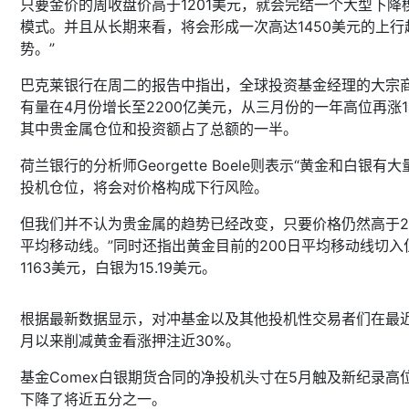
只要金价的周收盘价高于1201美元，就会完结一个大型下降
模式。并且从长期来看，将会形成一次高达1450美元的上行
势。”
巴克莱银行在周二的报告中指出，全球投资基金经理的大宗
有量在4月份增长至2200亿美元，从三月份的一年高位再涨1
其中贵金属仓位和投资额占了总额的一半。
荷兰银行的分析师Georgette Boele则表示“黄金和白银有大
投机仓位，将会对价格构成下行风险。
但我们并不认为贵金属的趋势已经改变，只要价格仍然高于2
平均移动线。”同时还指出黄金目前的200日平均移动线切入
1163美元，白银为15.19美元。
根据最新数据显示，对冲基金以及其他投机性交易者们在最
月以来削减黄金看涨押注近30%。
基金Comex白银期货合同的净投机头寸在5月触及新纪录高
下降了将近五分之一。