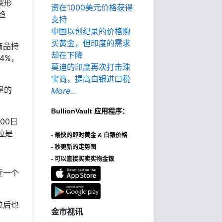
楔形
资在1000美元价格获得
趋
支持
中国以创纪录的价格购
买黄金，但印度的需求
商品持
却在下降
4%，
莫迪的印度再次打击珠
宝商，提高白银进口税
量的
More...
BullionVault
应用程序：
00日
位是
-
最快的即时黄金 & 白银价格
- 秒更新的走势图
- 可以直接买卖实物金银
近一个
位后也
金市视讯