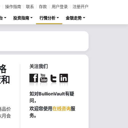
计
操作指南
联系
存款
用户登录
注册开户
台
投资指南
行情分析
金银走势
格
关注我们
策和
如对BullionVault有疑
问，
欢迎您使用
在线咨询
服
商品价
务。
六月会