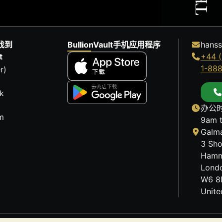
找到
BullionVault手机应用程序
hanss
t
+44 (
1-88
r)
k
办公时
m
9am 
Galma
3 Sho
Hamm
Lond
W6 8
Unit