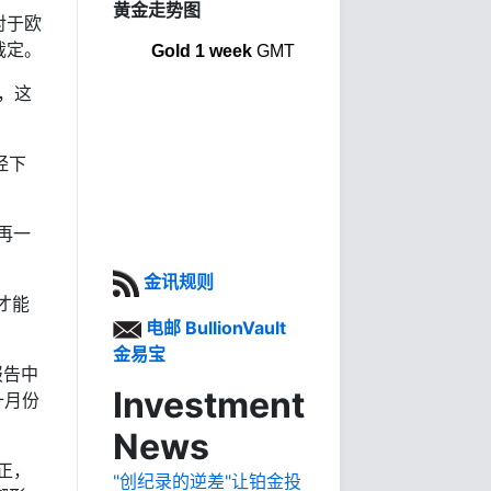
黄金走势图
对于欧
裁定。
Gold 1 week
GMT
，这
经下
再一
金讯规则
才能
电邮 BullionVault
金易宝
报告中
Investment
十月份
News
正，
"创纪录的逆差"让铂金投