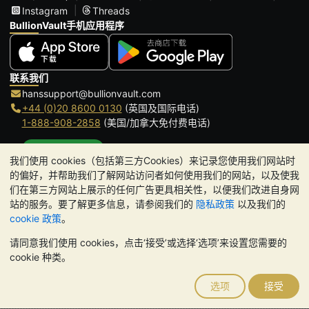
Instagram
Threads
BullionVault手机应用程序
联系我们
hanssupport@bullionvault.com
+44 (0)20 8600 0130
(英国及国际电话)
1-888-908-2858
(美国/加拿大免付费电话)
点击通话
我们使用 cookies（包括第三方Cookies）来记录您使用我们网站时
办公时间:
的偏好，并帮助我们了解网站访问者如何使用我们的网站，以及使我
9am to 8:30pm (英国时间), 周一至周五
们在第三方网站上展示的任何广告更具相关性，以便我们改进自身网
Galmarley Ltd T/A BullionVault
站的服务。要了解更多信息，请参阅我们的
隐私政策
以及我们的
3 Shortlands (7th Floor)
cookie 政策
。
Hammersmith
请同意我们使用 cookies，点击‘接受’或选择‘选项’来设置您需要的
London
cookie 种类。
W6 8DA
United Kingdom
选项
接受
请注意:
贵金属的价值可能下跌也可能上涨。历史趋势不能保证未来
的价格走势。BullionVault 网站及其任何通讯中的任何内容均不构成