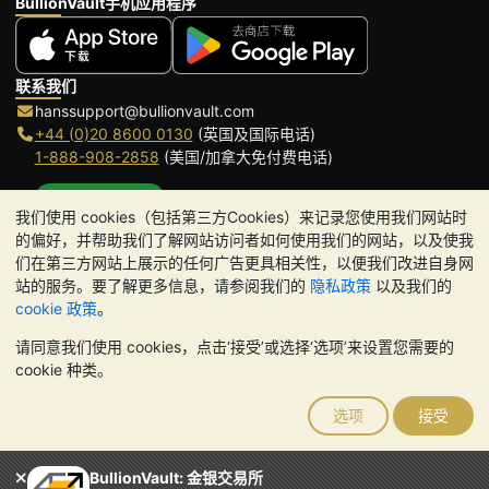
BullionVault手机应用程序
联系我们
hanssupport@bullionvault.com
+44 (0)20 8600 0130
(英国及国际电话)
1-888-908-2858
(美国/加拿大免付费电话)
点击通话
我们使用 cookies（包括第三方Cookies）来记录您使用我们网站时
办公时间:
的偏好，并帮助我们了解网站访问者如何使用我们的网站，以及使我
9am to 8:30pm (英国时间), 周一至周五
们在第三方网站上展示的任何广告更具相关性，以便我们改进自身网
Galmarley Ltd T/A BullionVault
站的服务。要了解更多信息，请参阅我们的
隐私政策
以及我们的
3 Shortlands (7th Floor)
cookie 政策
。
Hammersmith
请同意我们使用 cookies，点击‘接受’或选择‘选项’来设置您需要的
London
cookie 种类。
W6 8DA
United Kingdom
选项
接受
请注意:
贵金属的价值可能下跌也可能上涨。历史趋势不能保证未来
的价格走势。BullionVault 网站及其任何通讯中的任何内容均不构成
投资建议。您应该考虑寻求专业建议，以确定投资并持有金条是否适
BullionVault: 金银交易所
合您。