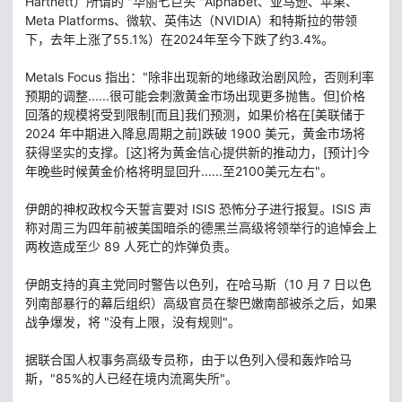
Hartnett）所谓的 "华丽七巨头 "Alphabet、亚马逊、苹果、
Meta Platforms、微软、英伟达（NVIDIA）和特斯拉的带领
下，去年上涨了55.1%）在2024年至今下跌了约3.4%。
Metals Focus 指出："除非出现新的地缘政治剧风险，否则利率
预期的调整......很可能会刺激黄金市场出现更多抛售。但]价格
回落的规模将受到限制[而且]我们预测，如果价格在[美联储于
2024 年中期进入降息周期之前]跌破 1900 美元，黄金市场将
获得坚实的支撑。[这]将为黄金信心提供新的推动力，[预计]今
年晚些时候黄金价格将明显回升......至2100美元左右"。
伊朗的神权政权今天誓言要对 ISIS 恐怖分子进行报复。ISIS 声
称对周三为四年前被美国暗杀的德黑兰高级将领举行的追悼会上
两枚造成至少 89 人死亡的炸弹负责。
伊朗支持的真主党同时警告以色列，在哈马斯（10 月 7 日以色
列南部暴行的幕后组织）高级官员在黎巴嫩南部被杀之后，如果
战争爆发，将 "没有上限，没有规则"。
据联合国人权事务高级专员称，由于以色列入侵和轰炸哈马
斯，"85%的人已经在境内流离失所"。