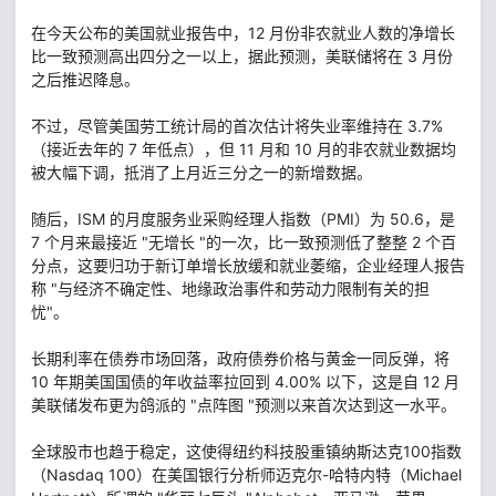
在今天公布的美国就业报告中，12 月份非农就业人数的净增长
比一致预测高出四分之一以上，据此预测，美联储将在 3 月份
之后推迟降息。
不过，尽管美国劳工统计局的首次估计将失业率维持在 3.7%
（接近去年的 7 年低点），但 11 月和 10 月的非农就业数据均
被大幅下调，抵消了上月近三分之一的新增数据。
随后，ISM 的月度服务业采购经理人指数（PMI）为 50.6，是
7 个月来最接近 "无增长 "的一次，比一致预测低了整整 2 个百
分点，这要归功于新订单增长放缓和就业萎缩，企业经理人报告
称 "与经济不确定性、地缘政治事件和劳动力限制有关的担
忧"。
长期利率在债券市场回落，政府债券价格与黄金一同反弹，将
10 年期美国国债的年收益率拉回到 4.00% 以下，这是自 12 月
美联储发布更为鸽派的 "点阵图 "预测以来首次达到这一水平。
全球股市也趋于稳定，这使得纽约科技股重镇纳斯达克100指数
（Nasdaq 100）在美国银行分析师迈克尔-哈特内特（Michael