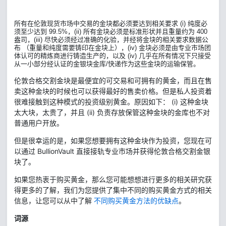
所有在伦敦现货市场中交易的金块都必须要达到相关要求 (i) 纯度必
须至少达到 99.5%，(ii) 所有金块必须是标准形状并且重量约为 400
盎司，(iii) 尽快必须经过准确的化验，并经将金块的相关要求数据公
布 （重量和纯度需要铸印在金块上），(iv) 金块必须是由专业市场团
体认可的精炼商进行铸造生产的，以及 (iv) 几乎在所有情况下只接受
从一小部分经认证的金银块金库/快递作为这些金块的运输保管。
伦敦合格交割金块是最便宜的可交易和可拥有的黄金，而且在售
卖这种金块的时候也可以获得最好的售卖价格。但是私人投资着
很难接触到这种模式的投资级别黄金。原因如下： (i) 这种金块
太大块，太贵了，并且 (ii) 负责存放保管这种金块的金库也不对
普通用户开放。
但是很幸运的是，如果您想要拥有这种金块作为投资，您现在可
以通过 BullionVault 直接接轨专业市场并获得伦敦合格交割金银
块了。
如果您热衷于购买黄金，那么您可能想想进行更多的相关研究获
得更多的了解，我们为您提供了集中不同的购买黄金方式的相关
信息，让您可以从中了解
不同购买黄金方法的优缺点
。
词源