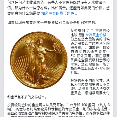
包含任何艺术收藏价值。有些人不太理解既然没有艺术收藏价
值，那为什么一些原材料，比如黄金，还能有如此高的价值。想
要明白为什么您需要
知道黄金的货币角色
。
如果您现在想要购买一些投资级别金银还是相对容易的。
投资级别
金币
交易已经
比较接近
世界黄金价格
，
但是在您大量购买的时候
还是需要支付约为 4% 的
额外费用，如果是小数额
的购买的话通常要支付
8% 额外费用。而在您要
售卖这些投资级别金币的
时候，您还需要在市场价
格的基础上减去 4 - 8% 的
折扣。
金块也有不同的尺寸。从
私人供应商那里购买小金
块/小金条并且私人持有这
些黄金，您通常需要支付
和金币差不多的交易成本。
投资级别金块的重量可以从几克开始。1 公斤和 100 盎司 （约为 3
kg） 的金块有时候会被苏黎世和纽约专业黄金市场的参与者接受 -
而且必须要经过严格控制以确保这些黄金的完整性。而在像伦敦这种