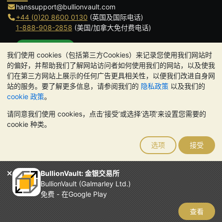
hanssupport@bullionvault.com
+44 (0)20 8600 0130
(英国及国际电话)
1-888-908-2858
(美国/加拿大免付费电话)
点击通话
我们使用 cookies（包括第三方Cookies）来记录您使用我们网站时
办公时间:
的偏好，并帮助我们了解网站访问者如何使用我们的网站，以及使我
9am to 8:30pm (英国时间), 周一至周五
们在第三方网站上展示的任何广告更具相关性，以便我们改进自身网
Galmarley Ltd T/A BullionVault
站的服务。要了解更多信息，请参阅我们的
隐私政策
以及我们的
3 Shortlands (7th Floor)
cookie 政策
。
Hammersmith
请同意我们使用 cookies，点击‘接受’或选择‘选项’来设置您需要的
London
cookie 种类。
W6 8DA
United Kingdom
选项
接受
请注意:
贵金属的价值可能下跌也可能上涨。历史趋势不能保证未来
的价格走势。BullionVault 网站及其任何通讯中的任何内容均不构成
投资建议。您应该考虑寻求专业建议，以确定投资并持有金条是否适
BullionVault: 金银交易所
合您。
BullionVault (Galmarley Ltd.)
Galmarley Ltd，以 BullionVault 名义开展业务，在英格兰和威尔士
免费 - 在Google Play
注册，注册号为 4943684
BullionVault Ltd © 2026
查看