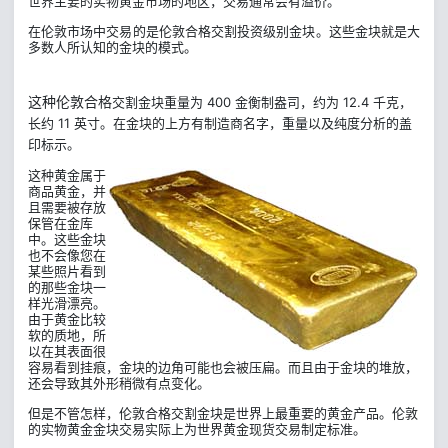
世界主要的实物黄金市场的地区，交易通常会有溢价。
在伦敦市场中交易的是伦敦合格交割投资级别金块。这些金块就是大
多数人所认知的金块的模式。
这种伦敦合格
交割金块重量为 400 金衡制盎司，约为 12.4 千克，
长约 11 英寸。在金块
的上方有制造商名字，重量以及纯度分析的盖
印标示。
这种黄金属于
商品黄金，并
且需要被存放
保管在金库
中。这些金块
也不会像您在
某些照片看到
的那些金块一
样光滑漂亮。
由于黄金比较
软的质地，所
以在其表面很
容易看到挂痕，金块的边角可能也会被压扁。而且由于金块的堆放，
还会导致其外形稍微有点变化。
但是不管怎样，伦敦合格交割金块是世界上最重要的黄金产品。伦敦
的实物黄金金块交易实际上为世界黄金现货交易制定标准。