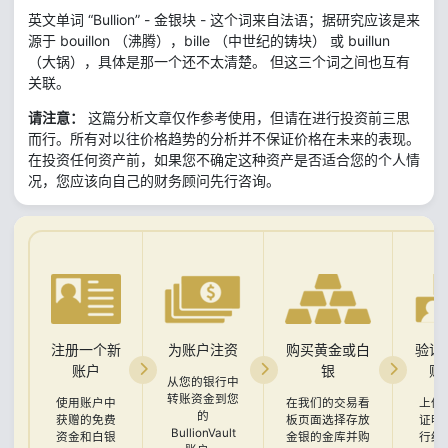
英文单词 “Bullion” - 金银块 - 这个词来自法语；据研究应该是来
源于 bouillon （沸腾），bille （中世纪的铸块） 或 buillun
（大锅），具体是那一个还不太清楚。 但这三个词之间也互有
关联。
请注意：
这篇分析文章仅作参考使用，但请在进行投资前三思
而行。所有对以往价格趋势的分析并不保证价格在未来的表现。
在投资任何资产前，如果您不确定这种资产是否适合您的个人情
况，您应该向自己的财务顾问先行咨询。
注册一个新
为账户注资
购买黄金或白
验证
账户
银
账
从您的银行中
转账资金到您
使用账户中
在我们的交易看
上传
的
获赠的免费
板页面选择存放
证明
BullionVault
资金和白银
金银的金库并购
行结