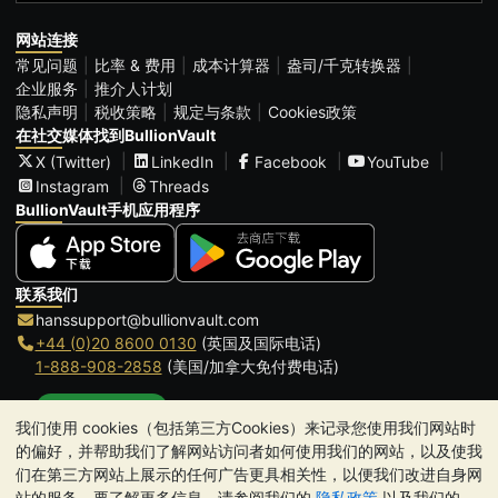
网站连接
常见问题
比率 & 费用
成本计算器
盎司/千克转换器
企业服务
推介人计划
隐私声明
税收策略
规定与条款
Cookies政策
在社交媒体找到BullionVault
X (Twitter)
LinkedIn
Facebook
YouTube
Instagram
Threads
BullionVault手机应用程序
联系我们
hanssupport@bullionvault.com
+44 (0)20 8600 0130
(英国及国际电话)
1-888-908-2858
(美国/加拿大免付费电话)
点击通话
我们使用 cookies（包括第三方Cookies）来记录您使用我们网站时
办公时间:
的偏好，并帮助我们了解网站访问者如何使用我们的网站，以及使我
9am to 8:30pm (英国时间), 周一至周五
们在第三方网站上展示的任何广告更具相关性，以便我们改进自身网
Galmarley Ltd T/A BullionVault
站的服务。要了解更多信息，请参阅我们的
隐私政策
以及我们的